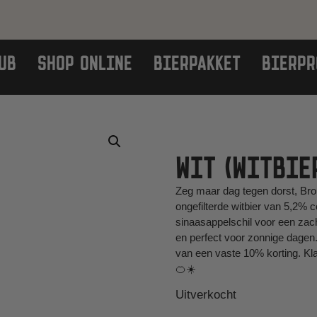
UB
SHOP ONLINE
BIERPAKKET
BIERPR
WIT (WITBIE
Zeg maar dag tegen dorst, Brouw
ongefilterde witbier van 5,2% 
sinaasappelschil voor een zach
en perfect voor zonnige dagen
van een vaste 10% korting. Kl
🍊☀️
Uitverkocht