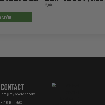
5,00
AND
CONTACT
info@mydearbeer.com
+31 6 18537582