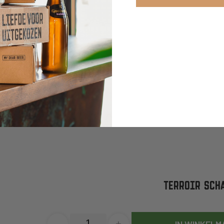
TERROIR SCHA
-
+