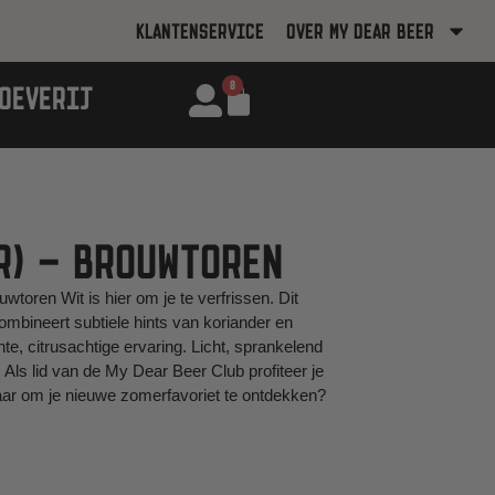
KLANTENSERVICE
OVER MY DEAR BEER
0
OEVERIJ
R) – BROUWTOREN
toren Wit is hier om je te verfrissen. Dit
combineert subtiele hints van koriander en
te, citrusachtige ervaring. Licht, sprankelend
.
Als lid van de My Dear Beer Club profiteer je
aar om je nieuwe zomerfavoriet te ontdekken?