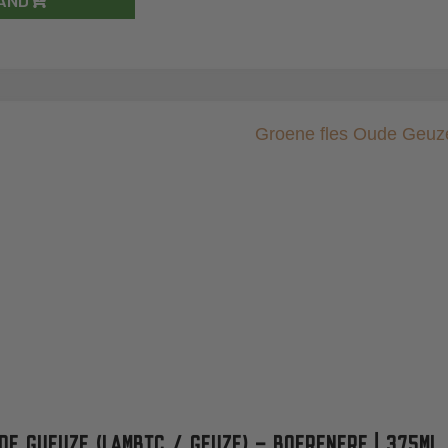
AND
DE GUEUZE (LAMBIC / GEUZE) – BOERENERF | 375ML