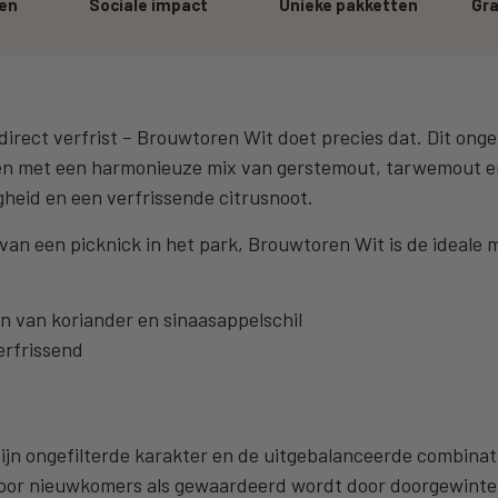
ren
Sociale impact
Unieke pakketten
Gra
direct verfrist – Brouwtoren Wit doet precies dat. Dit ong
en met een harmonieuze mix van gerstemout, tarwemout en
igheid en een verfrissende citrusnoot.
 van een picknick in het park, Brouwtoren Wit is de ideale
en van koriander en sinaasappelschil
erfrissend
jn ongefilterde karakter en de uitgebalanceerde combinati
s voor nieuwkomers als gewaardeerd wordt door doorgewinte