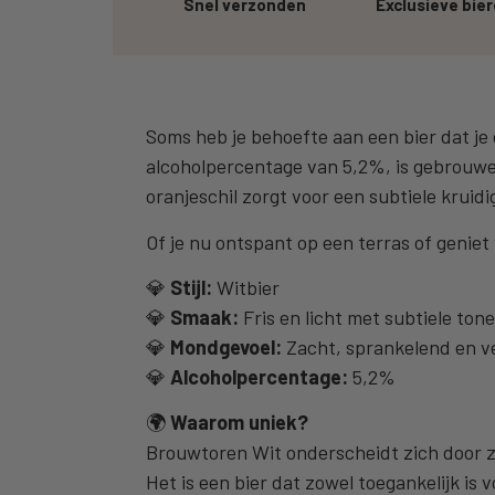
Snel verzonden
Exclusieve bie
Soms heb je behoefte aan een bier dat je 
alcoholpercentage van 5,2%, is gebrouw
oranjeschil zorgt voor een subtiele kruid
Of je nu ontspant op een terras of geniet
💎
Stijl:
Witbier
💎
Smaak:
Fris en licht met subtiele ton
💎
Mondgevoel:
Zacht, sprankelend en v
💎
Alcoholpercentage:
5,2%
🌍
Waarom uniek?
Brouwtoren Wit onderscheidt zich door zi
Het is een bier dat zowel toegankelijk i