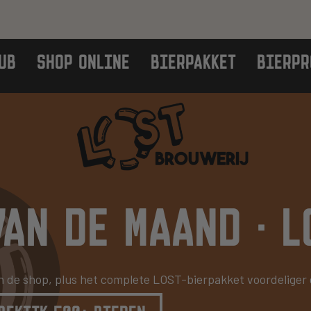
UB
SHOP ONLINE
BIERPAKKET
BIERPR
AN DE MAAND · L
n de shop, plus het complete LOST-bierpakket voordeliger d