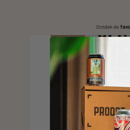
Ontdek de
favo