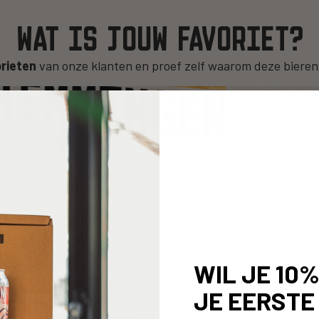
WAT IS JOUW FAVORIET?
rieten
van onze klanten en proef zelf waarom deze biere
WIL JE 10
JE EERSTE