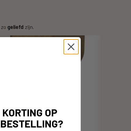
n zo
geliefd
zijn.
% KORTING OP
 BESTELLING?