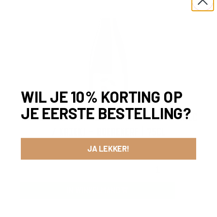
WIL JE 10% KORTING OP
JE EERSTE BESTELLING?
TERROIR SCHAARBEEKSE KRIEK 2025 (LAMBIC
/ KRIEK) – BOERENERF | 75CL
25,00
JA LEKKER!
-
+
IN WINKELMAND