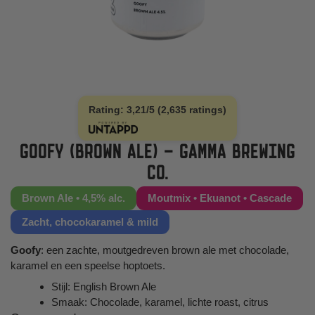
Rating: 3,21/5 (2,635 ratings)
GOOFY (BROWN ALE) – GAMMA BREWING
CO.
Brown Ale • 4,5% alc.
Moutmix • Ekuanot • Cascade
Zacht, chocokaramel & mild
Goofy
: een zachte, moutgedreven brown ale met chocolade,
karamel en een speelse hoptoets.
Stijl: English Brown Ale
Smaak: Chocolade, karamel, lichte roast, citrus