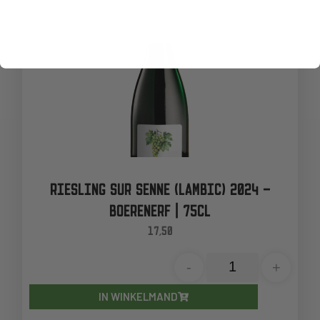
RIESLING SUR SENNE (LAMBIC) 2024 –
BOERENERF | 75CL
17,50
-
+
IN WINKELMAND