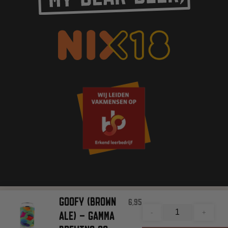
GOOFY (BROWN
6,95
ALLE RECHTEN VOORBEHOUDEN
-
+
ALE) – GAMMA