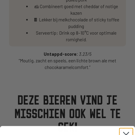
🧀 Combineert goed met cheddar of notige
kazen
🍫 Lekker bij melkchocolade of sticky toffee
pudding
Serveertip: Drink op 8–10°C voor optimale
romigheid.
Untappd-score:
3.23/5
“Moutig, zacht en speels, een lichte brown ale met
chocokaramelcomfort.”
DEZE BIEREN VIND JE
MISSCHIEN OOK WEL TE
GEK!