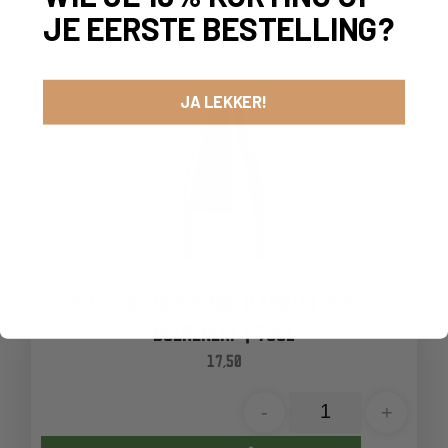
JE EERSTE BESTELLING?
JA LEKKER!
RIESLING SUR SENNE (LAMBIC) 2024 –
BOERENERF | 75CL
17,50
-
+