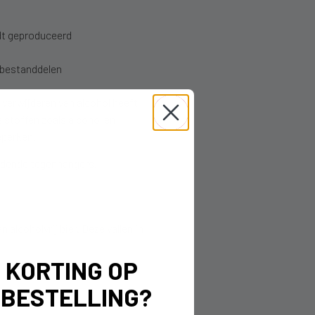
dt geproduceerd
 bestanddelen
 verwijderen van alcohol heeft
e stoffen zoals alcohol en
eperken.
oudende tegenhangers.
 alcoholvrij bier. Deze vallen in
% KORTING OP
 BESTELLING?