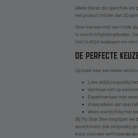
Alleen bieren die specifiek als 
het product minder dan 20 ppm g
Voor mensen met een milde glut
is voorzichtigheid geboden. So
Het is altijd raadzaam om eers
DE PERFECTE KEUZ
Op zoek naar een lekker alcohol
Lees altijd zorgvuldig het
Vertrouw niet op aannames 
Experimenteer met versc
Vraag advies aan special
Wees voorzichtig met bier
Bij My Dear Beer begrijpen we 
assortiment ook zorgvuldig ges
kiest voor een verfrissende alco