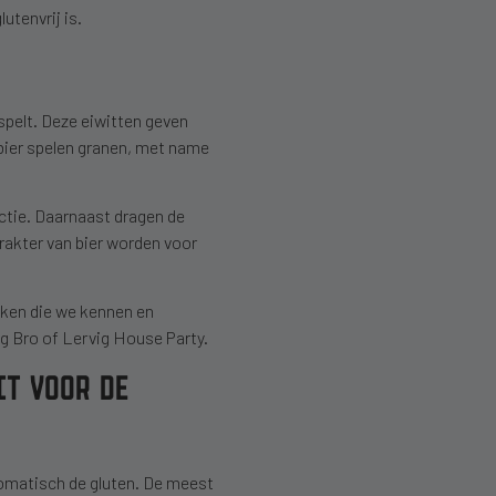
utenvrij is.
spelt. Deze eiwitten geven
 bier spelen granen, met name
uctie. Daarnaast dragen de
arakter van bier worden voor
aken die we kennen en
ig Bro of Lervig House Party.
IT VOOR DE
tomatisch de gluten. De meest