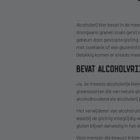
Alcoholvrij bier bevat in de mee
doorgaans granen zoals gerst e
gebeurt door gestopte gisting,
met coeliakie of een gluteninto
Gelukkig komen er steeds meer
BEVAT ALCOHOLVRI
Ja, de meeste alcoholvrije bie
graansoorten die van nature gl
alcoholhoudend als alcoholvrij b
Het verwijderen van alcohol ui
waarbij de gisting vroegtijdig
gluten blijven aanwezig in het 
Voor mensen die bewust kiezen 