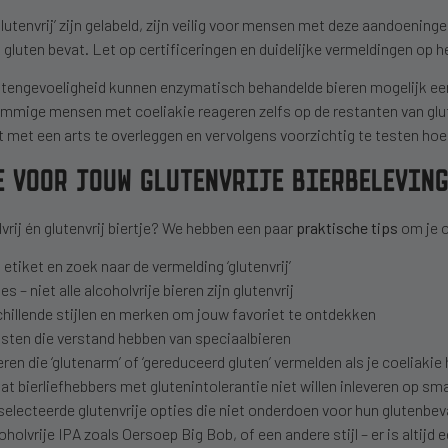
‘glutenvrij’ zijn gelabeld, zijn veilig voor mensen met deze aandoening
luten bevat. Let op certificeringen en duidelijke vermeldingen op he
engevoeligheid kunnen enzymatisch behandelde bieren mogelijk een o
mmige mensen met coeliakie reageren zelfs op de restanten van glut
t met een arts te overleggen en vervolgens voorzichtig te testen hoe
E VOOR JOUW GLUTENVRIJE BIERBELEVIN
vrij én glutenvrij biertje? We hebben een paar
praktische tips
om je o
 etiket en zoek naar de vermelding ‘glutenvrij’
– niet alle alcoholvrije bieren zijn glutenvrij
hillende stijlen en merken om jouw favoriet te ontdekken
isten die verstand hebben van speciaalbieren
en die ‘glutenarm’ of ‘gereduceerd gluten’ vermelden als je coeliakie
dat bierliefhebbers met glutenintolerantie niet willen inleveren op 
electeerde glutenvrije opties die niet onderdoen voor hun glutenbev
holvrije IPA zoals Oersoep Big Bob, of een andere stijl – er is altijd e