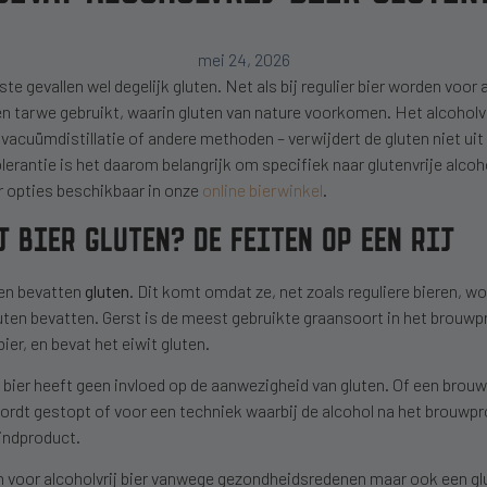
mei 24, 2026
ste gevallen wel degelijk gluten. Net als bij regulier bier worden voor 
n tarwe gebruikt, waarin gluten van nature voorkomen. Het alcoholvri
 vacuümdistillatie of andere methoden – verwijdert de gluten niet ui
lerantie is het daarom belangrijk om specifiek naar glutenvrije alcoho
 opties beschikbaar in onze
online bierwinkel
.
J BIER GLUTEN? DE FEITEN OP EEN RIJ
ren bevatten
gluten
. Dit komt omdat ze, net zoals reguliere bieren,
uten bevatten. Gerst is de meest gebruikte graansoort in het brouwp
ier, en bevat het eiwit gluten.
t bier heeft geen invloed op de aanwezigheid van gluten. Of een brou
 wordt gestopt of voor een techniek waarbij de alcohol na het brouwp
eindproduct.
voor alcoholvrij bier vanwege gezondheidsredenen maar ook een glut