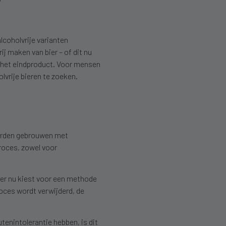
alcoholvrije varianten
j maken van bier – of dit nu
t het eindproduct. Voor mensen
lvrije bieren te zoeken.
 worden gebrouwen met
roces, zowel voor
wer nu kiest voor een methode
roces wordt verwijderd, de
enintolerantie hebben, is dit