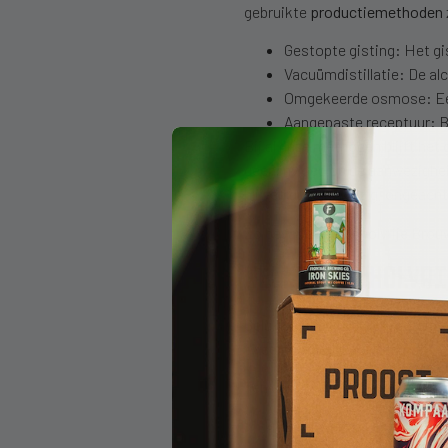
gebruikte
productiemethoden
Gestopte gisting: Het gi
Vacuümdistillatie: De a
Omgekeerde osmose: Een 
Aangepaste receptuur: B
Bij al deze methoden blijft het
geen invloed op de aanwezigheid
blijven dus aanwezig, ongeacht
Zo bevat een alcoholvrije Bro
WELKE ALCOHOLVRI
Gelukkig zijn er tegenwoordig
twee hoofdcategorieën:
Ten eerste zijn er bieren gemaa
Boekweit