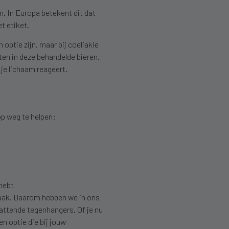
en. In Europa betekent dit dat
t etiket.
ptie zijn, maar bij coeliakie
en in deze behandelde bieren.
 je lichaam reageert.
G
p weg te helpen:
 hebt
smaak. Daarom hebben we in ons
attende tegenhangers. Of je nu
en optie die bij jouw