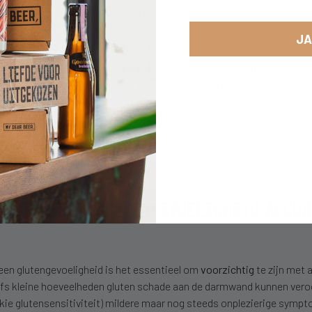
uit Afrika)
JA
ij enzymen worden gebruikt om de gluten af te breken. Hierbij wordt h
den tijdens het brouwproces speciale enzymen toegevoegd die de g
tengehalte onder de 20 ppm (parts per million) komt, mag het bier offi
imenteren met deze technieken om ook voor mensen met glutenintole
at de beschikbaarheid van glutenvrije alcoholvrije speciaalbieren no
OELIAKIE OF GLUTENGEVOELIGHEID ALCO
een glutengevoeligheid is het essentieel om
voorzichtig
te zijn met a
fs kleine hoeveelheden gluten schade aan de darmwand kunnen veroo
akie glutensensitiviteit) mildere maar nog steeds onplezierige sym