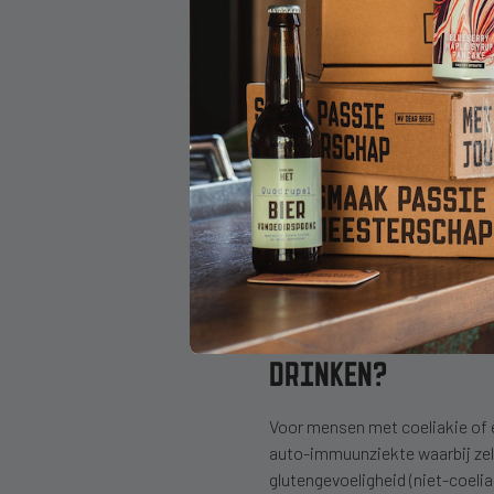
Rijst
Sorghum (een graansoort 
Gierst
Quinoa
Ten tweede zijn er bieren waarb
gebrouwen met gerst, maar wor
kleinere fragmenten. Als het glu
verkocht.
Steeds meer brouwerijen exper
opties te bieden. Merk wel op d
reguliere assortiment.
KAN IEMAND MET C
DRINKEN?
Voor mensen met coeliakie of 
auto-immuunziekte waarbij zel
glutengevoeligheid (niet-coeli