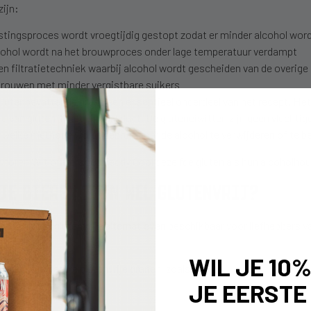
zijn:
stingsproces wordt vroegtijdig gestopt zodat er minder alcohol wor
lcohol wordt na het brouwproces onder lage temperatuur verdampt
filtratietechniek waarbij alcohol wordt gescheiden van de overige
rouwen met minder vergistbare suikers
 glutenbevattende graan een essentieel onderdeel van het recept. Het
 van gluten in het eindproduct. De gluteneiwitten zijn geen vluchtig
 welke methode wordt gebruikt om de alcohol te verwijderen of te b
uwtoren Wit of Oersoep Teddy Cool dezelfde gluten als hun alcoholh
JE BIEREN ZIJN WEL GLUTENVRIJ?
 steeds meer
glutenvrije alternatieven
beschikbaar voor liefhebbers van
WIL JE 10
kt van van nature glutenvrije granen, zoals:
JE EERSTE