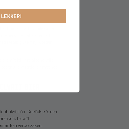
 LEKKER!
et bier op traditionele wijze
luteneiwitten afbreken tot
cieel als ‘glutenvrij’ worden
rantie lekkere alcoholvrije
g beperkt is vergeleken met het
HOLVRIJ BIER
lcoholvrij bier. Coeliakie is een
rzaken, terwijl
ptomen kan veroorzaken.