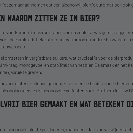
 niet zomaar aannemen dat een alcoholvrij biertje automatisch ook gl
EN WAAROM ZITTEN ZE IN BIER?
ure voorkomen in diverse graansoorten zoals tarwe, gerst, rogge en 
n voor de karakteristieke structuur van brood en andere bakwaren. In
t brouwproces.
l omzetten in vergistbare suikers, wat cruciaal is voor de bierprod
huimkraag, mondgevoel en stabiliteit van het bier. De smaak en het k
r de gebruikte granen.
ar voor glutenhoudende granen; ze vormen de basis voor de biersm
l alcoholhoudende als alcoholvrije varianten zoals Brothers in Law B
LVRIJ BIER GEMAAKT EN WAT BETEKENT D
 om alcoholvrij bier te produceren, maar geen daarvan verwijdert au