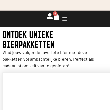
Best beoordeelde
✅ Binnen
✅ Gratis
0
bierwinkel
verzending
24 uur
verzonden
vanaf €55
(NL) en
op
werkdagen
€75 (BE)
ONTDEK UNIEKE
RECEPTEN EN BLOG
BIERPAKKETTEN
Vind jouw volgende favoriete bier met deze
pakketten vol ambachtelijke bieren. Perfect als
cadeau of om zelf van te genieten!