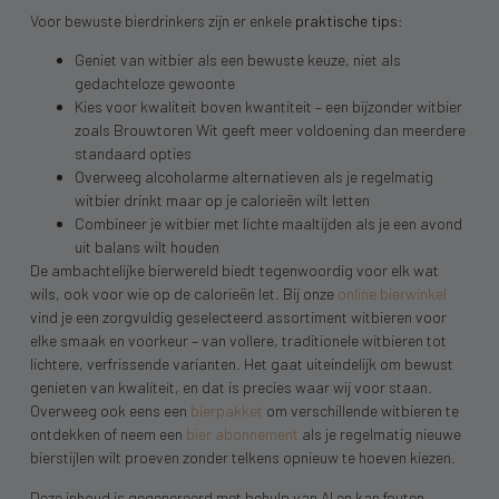
Voor bewuste bierdrinkers zijn er enkele
praktische tips
:
Geniet van witbier als een bewuste keuze, niet als
gedachteloze gewoonte
Kies voor kwaliteit boven kwantiteit – een bijzonder witbier
zoals Brouwtoren Wit geeft meer voldoening dan meerdere
standaard opties
Overweeg alcoholarme alternatieven als je regelmatig
witbier drinkt maar op je calorieën wilt letten
Combineer je witbier met lichte maaltijden als je een avond
uit balans wilt houden
De ambachtelijke bierwereld biedt tegenwoordig voor elk wat
wils, ook voor wie op de calorieën let. Bij onze
online bierwinkel
vind je een zorgvuldig geselecteerd assortiment witbieren voor
elke smaak en voorkeur – van vollere, traditionele witbieren tot
lichtere, verfrissende varianten. Het gaat uiteindelijk om bewust
genieten van kwaliteit, en dat is precies waar wij voor staan.
Overweeg ook eens een
bierpakket
om verschillende witbieren te
ontdekken of neem een
bier abonnement
als je regelmatig nieuwe
bierstijlen wilt proeven zonder telkens opnieuw te hoeven kiezen.
Deze inhoud is gegenereerd met behulp van AI en kan fouten