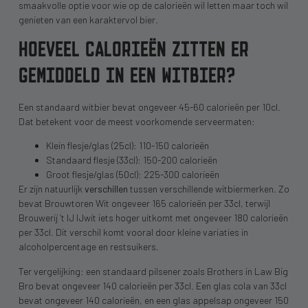
smaakvolle optie voor wie op de calorieën wil letten maar toch wil
genieten van een karaktervol bier.
HOEVEEL CALORIEËN ZITTEN ER
GEMIDDELD IN EEN WITBIER?
Een standaard witbier bevat ongeveer 45-60 calorieën per 10cl.
Dat betekent voor de meest voorkomende serveermaten:
Klein flesje/glas (25cl): 110-150 calorieën
Standaard flesje (33cl): 150-200 calorieën
Groot flesje/glas (50cl): 225-300 calorieën
Er zijn natuurlijk
verschillen
tussen verschillende witbiermerken. Zo
bevat Brouwtoren Wit ongeveer 165 calorieën per 33cl, terwijl
Brouwerij ’t IJ IJwit iets hoger uitkomt met ongeveer 180 calorieën
per 33cl. Dit verschil komt vooral door kleine variaties in
alcoholpercentage en restsuikers.
Ter vergelijking: een standaard pilsener zoals Brothers in Law Big
Bro bevat ongeveer 140 calorieën per 33cl. Een glas cola van 33cl
bevat ongeveer 140 calorieën, en een glas appelsap ongeveer 150