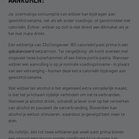
Ja, overmatige consumptie van witbier kan bijdragen aan
gewichtstoename, net als elk ander voedings- of genotmiddel met
calorieën. Echter, witbier op zich is niet direct een dikmaker als je
het met mate drinkt.
Eén witbiertje van 33cl (ongeveer 180 calorieën) past prima in een
gebalanceerd
eetpatroon. Ter vergelijking: dit komt overeen met
ongeveer twee boterhammen of een kleine portie pasta. Wanneer
witbier een aanvulling is op je normale voedingsinname – in plaats
van een vervanging – kunnen deze extra calorieën bijdragen aan
gewichtstoename.
Wat witbier (en alcohol in het algemeen) extra verraderlijk maakt,
is dat het je lichaam tijdelijk verhindert om vet te verbranden.
Wanneer je alcohol drinkt, schakelt je lever over op het verwerken
van alcohol en pauzeert de vetverbranding. Bovendien kan
alcohol je eetlust stimuleren, waardoor je geneigd bent meer te
eten.
Als richtlijn: één tot twee witbieren per week past prima binnen
een gezond eetpatroon zonder significant bij te dragen aan