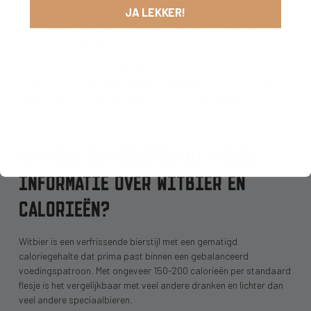
JA LEKKER!
enzymen die meer suikers omzetten in alcohol, waarna de alcohol
gedeeltelijk wordt verwijderd. Het resultaat is een lager gehalte
aan zowel alcohol als restsuikers.
Ook binnen de reguliere witbieren zijn er variaties. Sommige
witbieren, zoals bepaalde seizoensgebonden varianten, hebben
een iets lager alcoholpercentage (rond 4%) en daardoor ook
minder calorieën. Het loont de moeite om het etiket te controleren
als je op zoek bent naar een lichtere optie.
WAT KUN JE MEENEMEN UIT DEZE
INFORMATIE OVER WITBIER EN
CALORIEËN?
Witbier is een verfrissende bierstijl met een gematigd
caloriegehalte dat prima past binnen een gebalanceerd
voedingspatroon. Met ongeveer 150-200 calorieën per standaard
flesje is het vergelijkbaar met veel andere dranken en lichter dan
veel andere speciaalbieren.