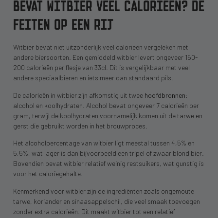
BEVAT WITBIER VEEL CALORIEËN? DE
FEITEN OP EEN RIJ
Witbier bevat niet uitzonderlijk veel calorieën vergeleken met
andere biersoorten. Een gemiddeld witbier levert ongeveer 150-
200 calorieën per flesje van 33cl. Dit is vergelijkbaar met veel
andere speciaalbieren en iets meer dan standaard pils.
De calorieën in witbier zijn afkomstig uit twee
hoofdbronnen
:
alcohol en koolhydraten. Alcohol bevat ongeveer 7 calorieën per
gram, terwijl de koolhydraten voornamelijk komen uit de tarwe en
gerst die gebruikt worden in het brouwproces.
Het alcoholpercentage van witbier ligt meestal tussen 4,5% en
5,5%, wat lager is dan bijvoorbeeld een tripel of zwaar blond bier.
Bovendien bevat witbier relatief weinig restsuikers, wat gunstig is
voor het caloriegehalte.
Kenmerkend voor witbier zijn de ingrediënten zoals ongemoute
tarwe, koriander en sinaasappelschil, die veel smaak toevoegen
zonder extra calorieën. Dit maakt witbier tot een relatief