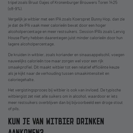
tripel zoals Bruut Gajes of Kronenburger Brouwers Toren 1425
(±8-9%).
Vergelijk je witbier met een IPA zoals Koerspret Bunny Hop, dan zie
je dat de IPA vaak meer calorieën bevat door een hoger
alcoholpercentage en meer restsuikers. Session IPA’s zoals Lervig
House Party hebben daarentegen juist minder calorieën door hun
lagere alcoholpercentage.
De kruiden in witbier, zoals koriander en sinaasappelschil, voegen
nauwelijks calorieën toe maar zorgen wel voor een rijk
smaakprofiel. Dit maakt witbier tot een relatief efficiënte keuze
als je kijkt naar de verhouding tussen smaakintensiteit en
caloriegehalte.
Het vergistingsproces bij witbier is ook van invloed. De typische
witbiergist zet niet alle suikers om in alcohol, waardoor er iets
meer restsuikers overblijven dan bij bijvoorbeeld een droge stout
of pils.
KUN JE VAN WITBIER DRINKEN
AANKOMEN?