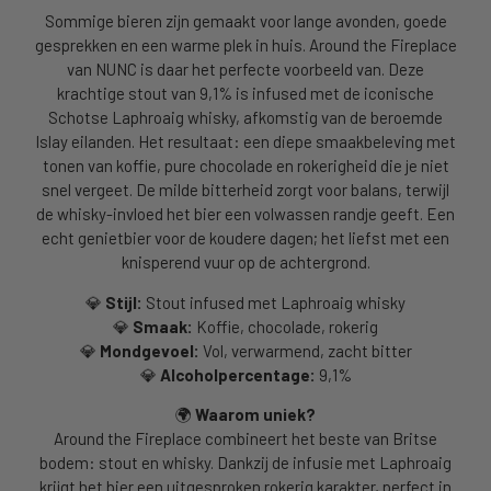
Sommige bieren zijn gemaakt voor lange avonden, goede
gesprekken en een warme plek in huis. Around the Fireplace
van NUNC is daar het perfecte voorbeeld van. Deze
krachtige stout van 9,1% is infused met de iconische
Schotse Laphroaig whisky, afkomstig van de beroemde
Islay eilanden. Het resultaat: een diepe smaakbeleving met
tonen van koffie, pure chocolade en rokerigheid die je niet
snel vergeet. De milde bitterheid zorgt voor balans, terwijl
de whisky-invloed het bier een volwassen randje geeft. Een
echt genietbier voor de koudere dagen; het liefst met een
knisperend vuur op de achtergrond.
💎
Stijl:
Stout infused met Laphroaig whisky
💎
Smaak:
Koffie, chocolade, rokerig
💎
Mondgevoel:
Vol, verwarmend, zacht bitter
💎
Alcoholpercentage:
9,1%
🌍
Waarom uniek?
Around the Fireplace combineert het beste van Britse
bodem: stout en whisky. Dankzij de infusie met Laphroaig
krijgt het bier een uitgesproken rokerig karakter, perfect in