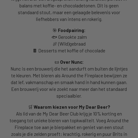
balans met koffie- en chocoladetonen. Dit is geen
standaard stout, maar een gelaagde belevenis voor
liefhebbers van intens en rokerig.
🎯
Foodpairing:
🐟 Gerookte zalm
🍖 (Wild)gebraad
🍫 Desserts met koffie of chocolade
📜
Over Nunc:
Nunc is een brouwerij die het aandurft om buiten de lijntjes
te kleuren. Met bieren als Around the Fireplace bewijzen ze
dat lef, vakmanschap en smaak hand in hand kunnen gaan.
Een brouwerij voor wie zoekt naar meer dan het standaard
speciaalbier.
🛒
Waarom kiezen voor My Dear Beer?
Als lid van de My Dear Beer Club krijg je 10% korting en
toegang tot unieke bieren van topkwaliteit. Voeg Around the
Fireplace toe aan je bierpakket en geniet van een stout
zoals je die zelden proeft: krachtig, rokerig en puur Brits in