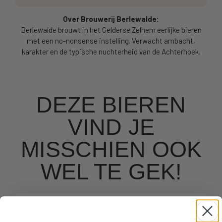
Over Brouwerij Berlewalde:
Berlewalde brouwt in het Gelderse Zelhem eerlijke bieren
met een no-nonsense instelling. Verwacht ambacht,
karakter en de typische nuchterheid van de Achterhoek.
DEZE BIEREN
VIND JE
MISSCHIEN OOK
WEL TE GEK!