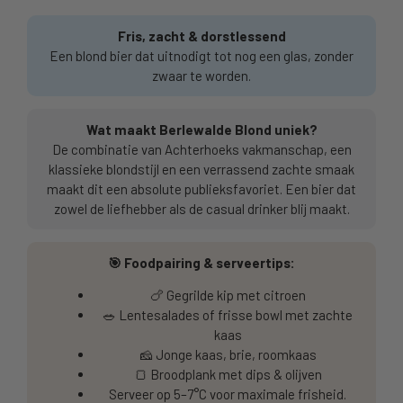
Fris, zacht & dorstlessend
Een blond bier dat uitnodigt tot nog een glas, zonder
zwaar te worden.
Wat maakt Berlewalde Blond uniek?
De combinatie van Achterhoeks vakmanschap, een
klassieke blondstijl en een verrassend zachte smaak
maakt dit een absolute publieksfavoriet. Een bier dat
zowel de liefhebber als de casual drinker blij maakt.
🎯 Foodpairing & serveertips:
🍗 Gegrilde kip met citroen
🥗 Lentesalades of frisse bowl met zachte
kaas
🧀 Jonge kaas, brie, roomkaas
🍞 Broodplank met dips & olijven
Serveer op 5–7°C voor maximale frisheid.