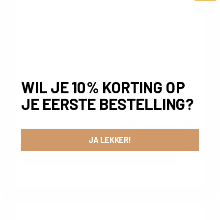
TERROIR SCHAARBEEKSE
WIL JE 10% KORTING OP
KRIEK 2025 (LAMBIC / KRIEK) –
JE EERSTE BESTELLING?
BOERENERF | 75CL
25,00
-
+
JA LEKKER!
IN WINKELMAND