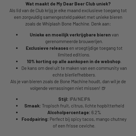
Wat maakt de My Dear Beer Club uniek?
Als lid van de Club krijg je elke maand exclusieve toegang tot
een zorgvuldig samengesteld pakket met unieke bieren
zoals de Whiplash Bone Machine. Denk aan:
Unieke en moeilijk verkrijgbare bieren
van
gerenommeerde brouwerijen.
Exclusieve releases
en vroegtijdige toegang tot
limited editions.
10% korting op alle aankopen in de webshop
.
De kans om deel uit te maken van een community van
echte bierliefhebbers.
Als je van bieren zoals de Bone Machine houdt, dan wil je de
volgende verrassingen niet missen! 🍺
Stijl:
IPA/NEIPA
Smaak:
Tropisch fruit, citrus, lichte hopbitterheid
Alcoholpercentage:
6.2%
Foodpairing:
Perfect bij spicy tacos, mango chutney
of een frisse ceviche.