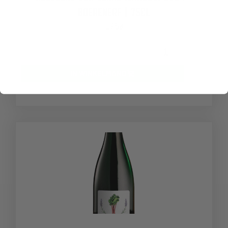
BOERENERF | 75CL
17,50
-
+
IN WINKELMAND