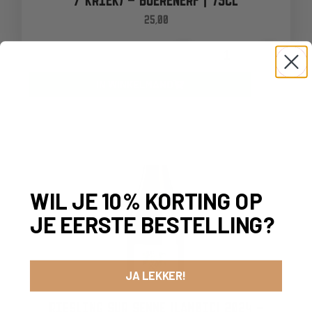
/ KRIEK) – BOERENERF | 75CL
25,00
-
+
IN WINKELMAND
WIL JE 10% KORTING OP
JE EERSTE BESTELLING?
JA LEKKER!
RIESLING SUR SENNE (LAMBIC) 2024 –