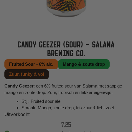
CANDY GEEZER (SOUR) – SALAMA
BREWING CO.
Fruited Sour • 6% alc.
Mango & zoute drop
Zuur, funky & vol
Candy Geezer
: een 6% fruited sour van Salama met sappige
mango en zoute drop. Zuur, tropisch en lekker eigenwijs.
Stijl: Fruited sour ale
Smaak: Mango, zoute drop, fris zuur & licht zoet
Uitverkocht
7,25