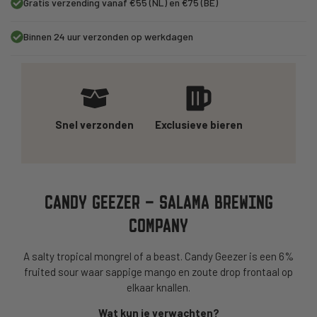
Gratis verzending vanaf €55 (NL) en €75 (BE)
Binnen 24 uur verzonden op werkdagen
Snel verzonden
Exclusieve bieren
CANDY GEEZER – SALAMA BREWING
COMPANY
A salty tropical mongrel of a beast. Candy Geezer is een 6%
fruited sour waar sappige mango en zoute drop frontaal op
elkaar knallen.
Wat kun je verwachten?