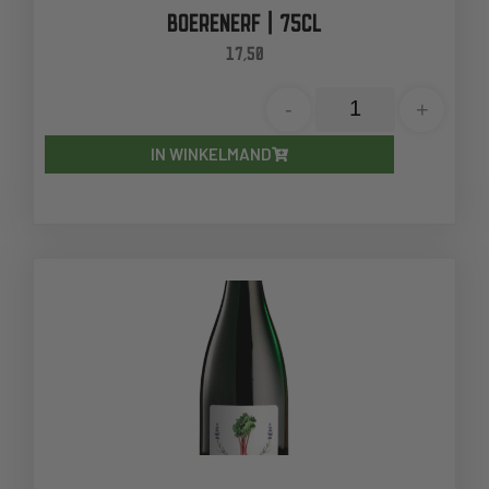
BOERENERF | 75CL
17,50
-
+
IN WINKELMAND