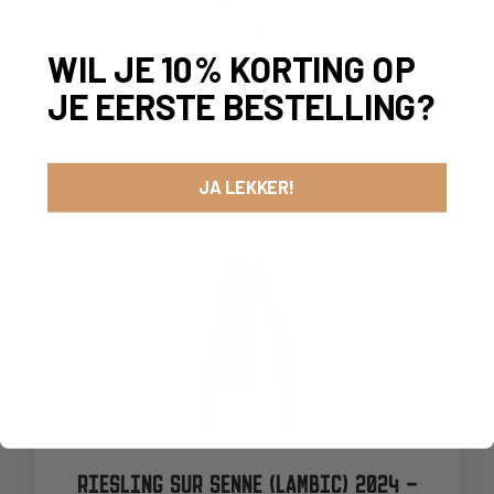
25,00
WIL JE 10% KORTING OP
-
+
JE EERSTE BESTELLING?
IN WINKELMAND
JA LEKKER!
RIESLING SUR SENNE (LAMBIC) 2024 –