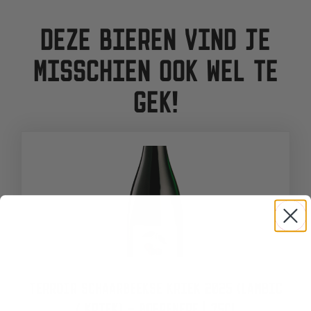
DEZE BIEREN VIND JE
MISSCHIEN OOK WEL TE
GEK!
TERROIR SCHAARBEEKSE KRIEK 2025 (LAMBIC
/ KRIEK) – BOERENERF | 75CL