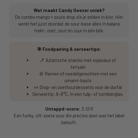
Wat maakt Candy Geezer uniek?
De combo mango + zoute drop zie je zelden in bier. Hier
werkt het juist doordat de sour-base alles in balans
trekt: zoet, zout én zuur in één blik.
🎯 Foodpairing & serveertips:
🍤 Aziatische snacks met sojasaus of
teriyaki
🍜 Ramen of noedelgerechten met een
umami-basis
🍬 Drop- en zoethoutdesserts voor de durfal
Serveertip: 6–8°C, in een tulp- of tumblerglas.
Untappd-score:
3.13/5
Een funky, zilt-zoete sour die precies doet wat het label
belooft.