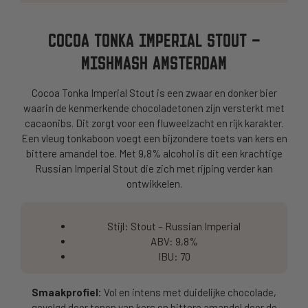
COCOA TONKA IMPERIAL STOUT –
MISHMASH AMSTERDAM
Cocoa Tonka Imperial Stout is een zwaar en donker bier
waarin de kenmerkende chocoladetonen zijn versterkt met
cacaonibs. Dit zorgt voor een fluweelzacht en rijk karakter.
Een vleug tonkaboon voegt een bijzondere toets van kers en
bittere amandel toe. Met 9,8% alcohol is dit een krachtige
Russian Imperial Stout die zich met rijping verder kan
ontwikkelen.
Stijl: Stout – Russian Imperial
ABV: 9,8%
IBU: 70
Smaakprofiel:
Vol en intens met duidelijke chocolade,
gevolgd door tonen van kers en bittere amandel door de