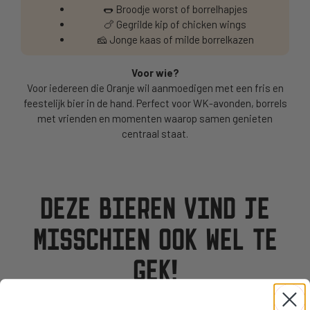
🌭 Broodje worst of borrelhapjes
🍗 Gegrilde kip of chicken wings
🧀 Jonge kaas of milde borrelkazen
Voor wie?
Voor iedereen die Oranje wil aanmoedigen met een fris en
feestelijk bier in de hand. Perfect voor WK-avonden, borrels
met vrienden en momenten waarop samen genieten
centraal staat.
DEZE BIEREN VIND JE
MISSCHIEN OOK WEL TE
GEK!