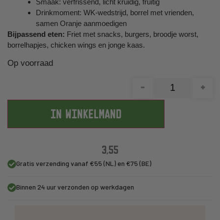
Smaak: verfrissend, licht kruidig, fruitig
Drinkmoment: WK-wedstrijd, borrel met vrienden,
samen Oranje aanmoedigen
Bijpassend eten:
Friet met snacks, burgers, broodje worst,
borrelhapjes, chicken wings en jonge kaas.
Op voorraad
-
+
IN WINKELMAND
3,55
Gratis verzending vanaf €55 (NL) en €75 (BE)
Binnen 24 uur verzonden op werkdagen