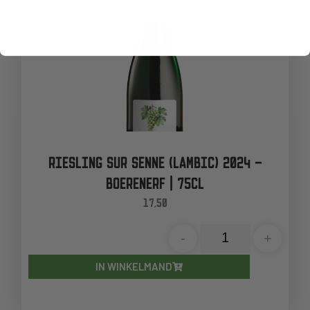
RIESLING SUR SENNE (LAMBIC) 2024 –
BOERENERF | 75CL
17,50
-
+
IN WINKELMAND