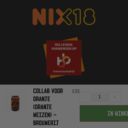
COLLAB VOOR
3,55
-
+
ORANJE
(ORANJE
ALLE RECHTEN VOORBEHOUDEN
IN WINK
WEIZEN) –
BROUWERIJ