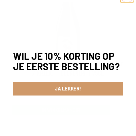
WIL JE 10% KORTING OP
TERROIR SCHAARBEEKSE KRIEK 2025 (LAMBIC
JE EERSTE BESTELLING?
/ KRIEK) – BOERENERF | 75CL
25,00
JA LEKKER!
-
+
IN WINKELMAND