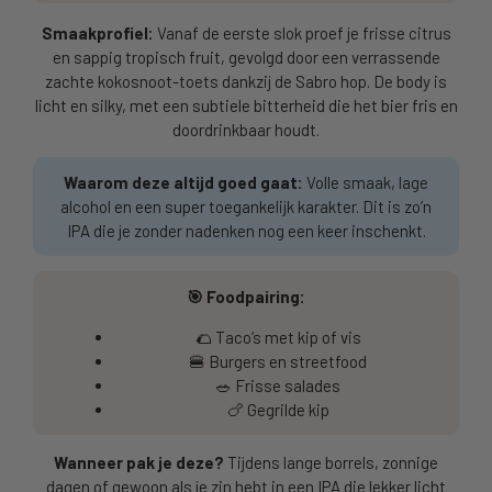
Smaakprofiel:
Vanaf de eerste slok proef je frisse citrus
en sappig tropisch fruit, gevolgd door een verrassende
zachte kokosnoot-toets dankzij de Sabro hop. De body is
licht en silky, met een subtiele bitterheid die het bier fris en
doordrinkbaar houdt.
Waarom deze altijd goed gaat:
Volle smaak, lage
alcohol en een super toegankelijk karakter. Dit is zo’n
IPA die je zonder nadenken nog een keer inschenkt.
🎯 Foodpairing:
🌮 Taco’s met kip of vis
🍔 Burgers en streetfood
🥗 Frisse salades
🍗 Gegrilde kip
Wanneer pak je deze?
Tijdens lange borrels, zonnige
dagen of gewoon als je zin hebt in een IPA die lekker licht