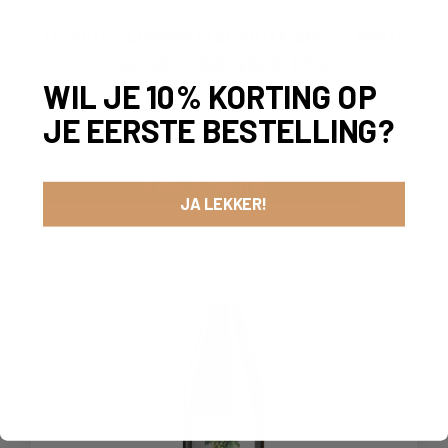
TERROIR SCHAARBEEKSE KRIEK 2025 (LAMBIC
/ KRIEK) – BOERENERF | 75CL
WIL JE 10% KORTING OP
25,00
JE EERSTE BESTELLING?
-
+
IN WINKELMAND
JA LEKKER!