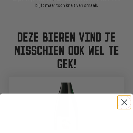
blijft maar toch knalt van smaak.
DEZE BIEREN VIND JE
MISSCHIEN OOK WEL TE
GEK!