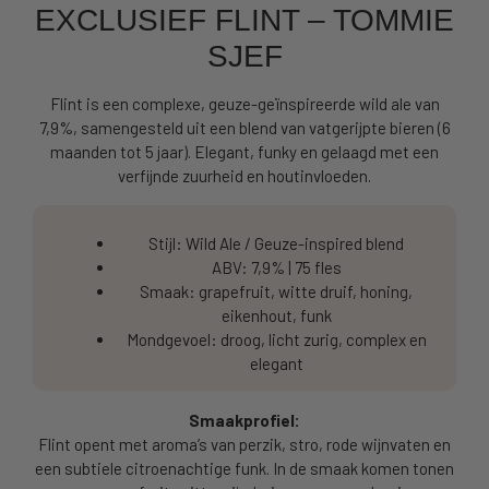
EXCLUSIEF FLINT – TOMMIE
SJEF
Flint is een complexe, geuze-geïnspireerde wild ale van
7,9%, samengesteld uit een blend van vatgerijpte bieren (6
maanden tot 5 jaar). Elegant, funky en gelaagd met een
verfijnde zuurheid en houtinvloeden.
Stijl: Wild Ale / Geuze-inspired blend
ABV: 7,9% | 75 fles
Smaak: grapefruit, witte druif, honing,
eikenhout, funk
Mondgevoel: droog, licht zurig, complex en
elegant
Smaakprofiel:
Flint opent met aroma’s van perzik, stro, rode wijnvaten en
een subtiele citroenachtige funk. In de smaak komen tonen