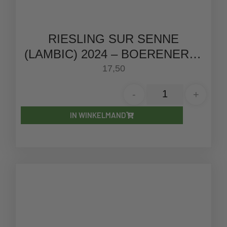
RIESLING SUR SENNE
(LAMBIC) 2024 – BOERENERF |
75CL
17,50
-
+
IN WINKELMAND