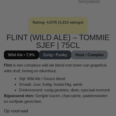
Rating: 4,07/5 (1,213 ratings)
FLINT (WILD ALE) – TOMMIE
SJEF | 75CL
Wild Ale • 7,9%
Zurig • Funky
Hout • Complex
Flint
is een complexe wild ale blend met tonen van grapefruit,
witte druif, honing en eikenhout.
Stijl: Wild Ale / Geuze blend
Smaak: zuur, fruitig, houtachtig, aards
Drinkmoment: rustig genieten, diner, speciaal moment
Bijpassend eten:
Gerijpte kazen, charcuterie, paddenstoelen
en verfijnde gerechten.
Op voorraad