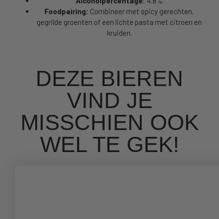
Alcoholpercentage:
4.8%
Foodpairing:
Combineer met spicy gerechten,
gegrilde groenten of een lichte pasta met citroen en
kruiden.
DEZE BIEREN
VIND JE
MISSCHIEN OOK
WEL TE GEK!