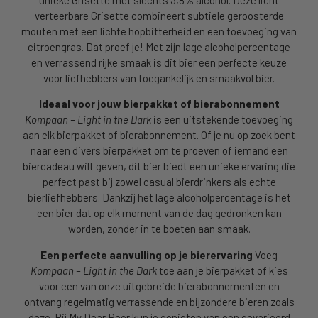
verteerbare Grisette combineert subtiele geroosterde
mouten met een lichte hopbitterheid en een toevoeging van
citroengras. Dat proef je! Met zijn lage alcoholpercentage
en verrassend rijke smaak is dit bier een perfecte keuze
voor liefhebbers van toegankelijk en smaakvol bier.
Ideaal voor jouw bierpakket of bierabonnement
Kompaan – Light in the Dark
is een uitstekende toevoeging
aan elk bierpakket of bierabonnement. Of je nu op zoek bent
naar een divers bierpakket om te proeven of iemand een
biercadeau wilt geven, dit bier biedt een unieke ervaring die
perfect past bij zowel casual bierdrinkers als echte
bierliefhebbers. Dankzij het lage alcoholpercentage is het
een bier dat op elk moment van de dag gedronken kan
worden, zonder in te boeten aan smaak.
Een perfecte aanvulling op je bierervaring
Voeg
Kompaan – Light in the Dark
toe aan je bierpakket of kies
voor een van onze uitgebreide bierabonnementen en
ontvang regelmatig verrassende en bijzondere bieren zoals
deze. Bij My Dear Beer kun je genieten van een gevarieerd