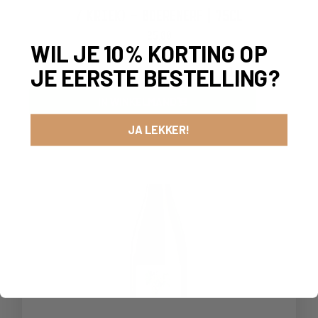
/ KRIEK) – BOERENERF | 75CL
25,00
WIL JE 10% KORTING OP
-
+
JE EERSTE BESTELLING?
IN WINKELMAND
JA LEKKER!