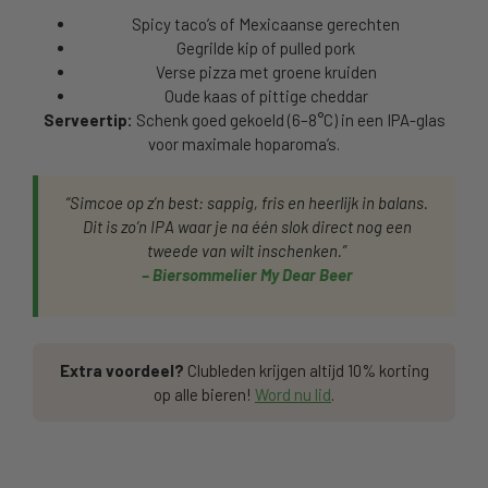
Spicy taco’s of Mexicaanse gerechten
Gegrilde kip of pulled pork
Verse pizza met groene kruiden
Oude kaas of pittige cheddar
Serveertip:
Schenk goed gekoeld (6–8°C) in een IPA-glas
voor maximale hoparoma’s.
“Simcoe op z’n best: sappig, fris en heerlijk in balans.
Dit is zo’n IPA waar je na één slok direct nog een
tweede van wilt inschenken.”
– Biersommelier My Dear Beer
Extra voordeel?
Clubleden krijgen altijd 10% korting
op alle bieren!
Word nu lid
.