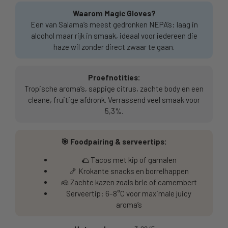
Waarom Magic Gloves?
Een van Salama’s meest gedronken NEPA’s: laag in
alcohol maar rijk in smaak, ideaal voor iedereen die
haze wil zonder direct zwaar te gaan.
Proefnotities:
Tropische aroma’s, sappige citrus, zachte body en een
cleane, fruitige afdronk. Verrassend veel smaak voor
5,3%.
🎯 Foodpairing & serveertips:
🌮 Tacos met kip of garnalen
🍤 Krokante snacks en borrelhappen
🧀 Zachte kazen zoals brie of camembert
Serveertip: 6–8°C voor maximale juicy
aroma’s