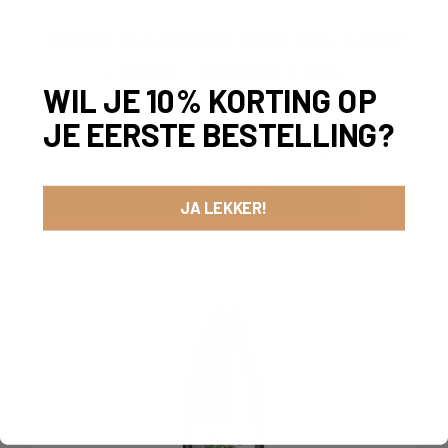
TERROIR SCHAARBEEKSE KRIEK 2025 (LAMBIC
/ KRIEK) – BOERENERF | 75CL
WIL JE 10% KORTING OP
25,00
JE EERSTE BESTELLING?
-
+
IN WINKELMAND
JA LEKKER!