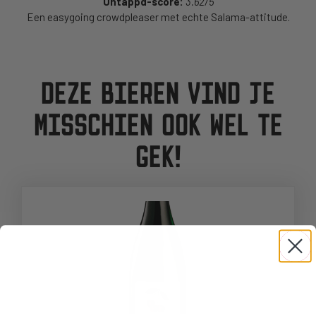
Untappd-score:
3.62/5
Een easygoing crowdpleaser met echte Salama-attitude.
DEZE BIEREN VIND JE
MISSCHIEN OOK WEL TE
GEK!