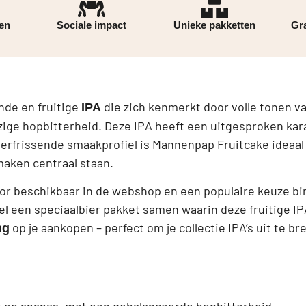
ren
Sociale impact
Unieke pakketten
Gra
nde en fruitige
die zich kenmerkt door volle tonen va
IPA
ge hopbitterheid. Deze IPA heeft een uitgesproken kara
e, verfrissende smaakprofiel is Mannenpap Fruitcake ideaa
maken centraal staan.
oor beschikbaar in de webshop en een populaire keuze b
tel een speciaalbier pakket samen waarin deze fruitige IPA
op je aankopen – perfect om je collectie IPA’s uit te br
ng
go en ananas, met een gebalanceerde hopbitterheid