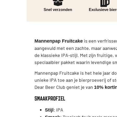
Snel verzonden
Exclusieve bie
is een verfrisse
Mannenpap Fruitcake
aangevuld met een zachte, maar aanwezi
de klassieke IPA-stijl. Met zijn fruitig
speciaalbier pakket waarin levendige s
Mannenpap Fruitcake is het hele jaar d
unieke IPA toe aan je bierproeverij of s
Dear Beer Club geniet je van
10% korti
SMAAKPROFIEL
: IPA
Stijl
: Tropisch fruit zoals man