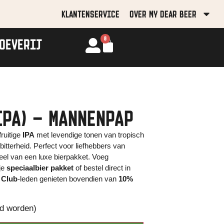
KLANTENSERVICE
OVER MY DEAR BEER
0
OEVERIJ
IPA) – MANNENPAP
fruitige
IPA
met levendige tonen van tropisch
itterheid. Perfect voor liefhebbers van
deel van een luxe bierpakket. Voeg
je
speciaalbier pakket
of bestel direct in
 Club
-leden genieten bovendien van
10%
ld worden)