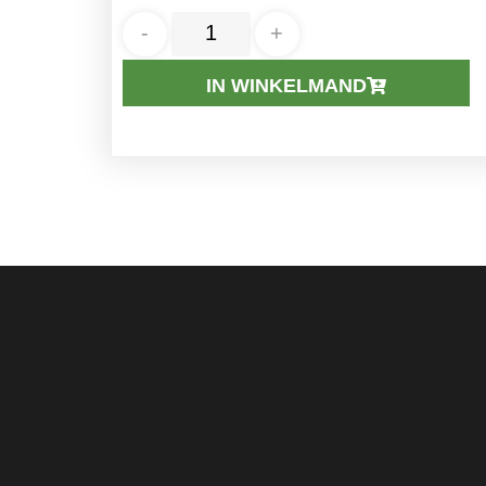
-
+
IN WINKELMAND