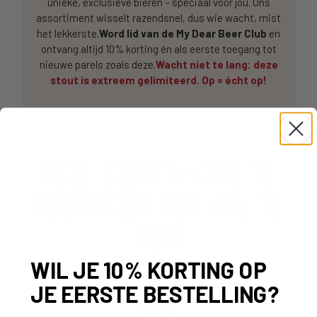
unieke, exclusieve bieren – speciaal voor jou. Ons
assortiment wisselt razendsnel, dus wie wacht, mist
het lekkerste.
Word lid van de My Dear Beer Club
en
ontvang altijd 10% korting én als eerste toegang tot
nieuwe parels zoals deze.
Wacht niet te lang: deze
stout is extreem gelimiteerd. Op = écht op!
DEZE BIEREN VIND JE
MISSCHIEN OOK WEL TE
GEK!
WIL JE 10% KORTING OP
JE EERSTE BESTELLING?