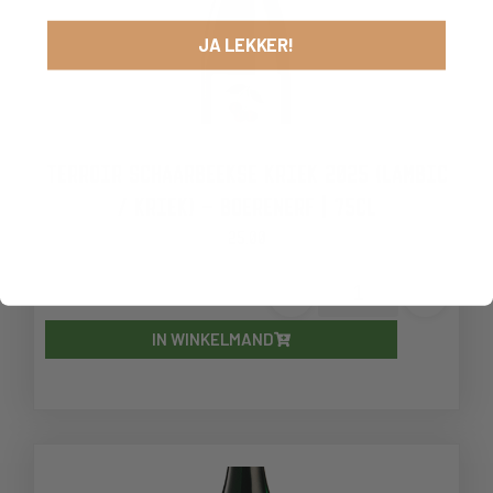
JA LEKKER!
TERROIR SCHAARBEEKSE KRIEK 2025 (LAMBIC
/ KRIEK) – BOERENERF | 75CL
25,00
-
+
IN WINKELMAND