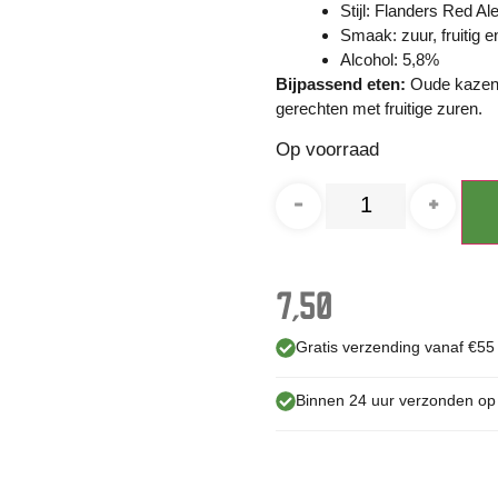
Stijl: Flanders Red Al
Smaak: zuur, fruitig e
Alcohol: 5,8%
Bijpassend eten:
Oude kazen, 
gerechten met fruitige zuren.
Op voorraad
-
+
7,50
Gratis verzending vanaf €55
Binnen 24 uur verzonden o