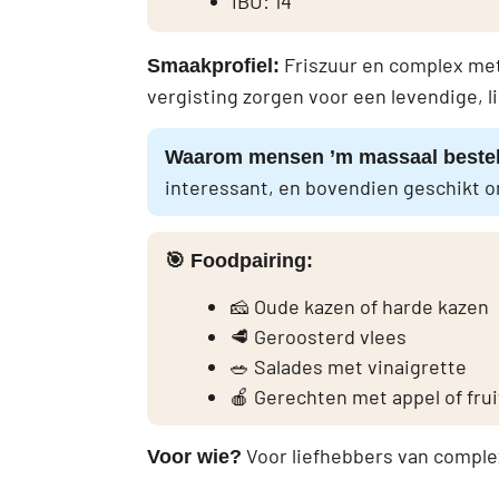
IBU: 14
Friszuur en complex met 
Smaakprofiel:
vergisting zorgen voor een levendige, li
Waarom mensen ’m massaal beste
interessant, en bovendien geschikt om
🎯 Foodpairing:
🧀 Oude kazen of harde kazen
🥩 Geroosterd vlees
🥗 Salades met vinaigrette
🍎 Gerechten met appel of frui
Voor liefhebbers van comple
Voor wie?