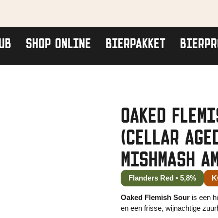
UB
SHOP ONLINE
BIERPAKKET
BIERPR
OAKED FLEMI
(CELLAR AGE
MISHMASH A
Flanders Red • 5,8%
K
Oaked Flemish Sour
is een h
en een frisse, wijnachtige zuur