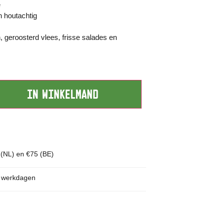
e
n houtachtig
geroosterd vlees, frisse salades en
IN WINKELMAND
 (NL) en €75 (BE)
p werkdagen