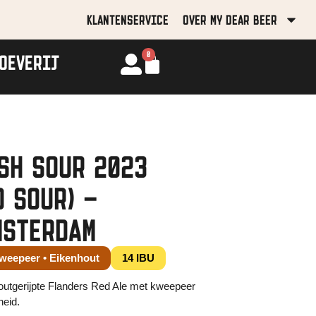
KLANTENSERVICE
OVER MY DEAR BEER
0
OEVERIJ
SH SOUR 2023
D SOUR) –
MSTERDAM
weepeer • Eikenhout
14 IBU
outgerijpte Flanders Red Ale met kweepeer
heid.