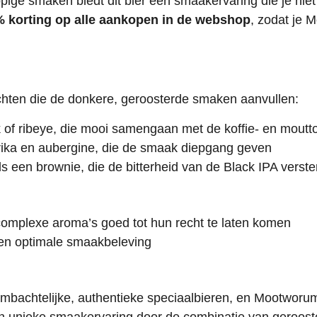
ige smaken biedt dit bier een smaakervaring die je niet
 korting op alle aankopen in de webshop
, zodat je 
ten die de donkere, geroosterde smaken aanvullen:
uk of ribeye, die mooi samengaan met de koffie- en mout
ika en aubergine, die de smaak diepgang geven
s een brownie, die de bitterheid van de Black IPA verst
 complexe aroma’s goed tot hun recht te laten komen
een optimale smaakbeleving
mbachtelijke, authentieke speciaalbieren, en Mootworu
 unieke smaakervaring door de combinatie van gerooste