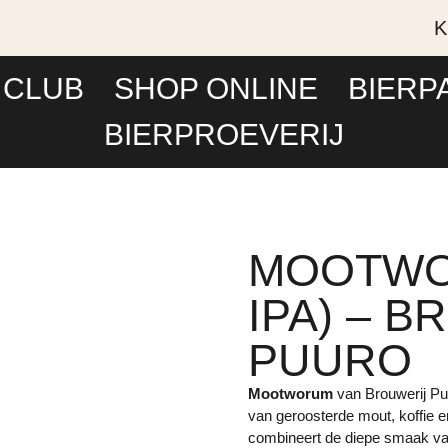
K
 CLUB
SHOP ONLINE
BIERP
BIERPROEVERIJ
MOOTWO
IPA) – 
PUURO
Mootworum
van Brouwerij Pu
van geroosterde mout, koffie en
combineert de diepe smaak va