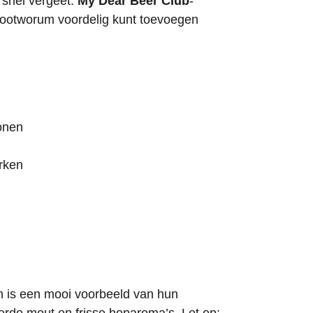
 snel vergeet.
My Dear Beer Club
-
Mootworum voordelig kunt toevoegen
tonen
erken
m is een mooi voorbeeld van hun
rde mout en frisse hoparoma’s. Let op: