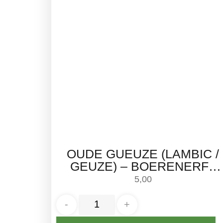
OUDE GUEUZE (LAMBIC /
GEUZE) – BOERENERF |
375ML
5,00
-
+