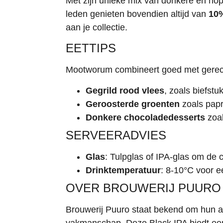
Met zijn unieke mix van donkere en hopp
leden genieten bovendien altijd van
10%
aan je collectie.
EETTIPS
Mootworum combineert goed met gerech
Gegrild rood vlees
, zoals biefst
Geroosterde groenten
zoals papr
Donkere chocoladedesserts
zoal
SERVEERADVIES
Glas
: Tulpglas of IPA-glas om de
Drinktemperatuur
: 8-10°C voor 
OVER BROUWERIJ PUURO
Brouwerij Puuro staat bekend om hun a
vakmanschap. Deze Black IPA biedt een