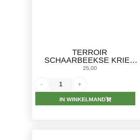
TERROIR
SCHAARBEEKSE KRIEK
2025 (LAMBIC / KRIEK) –
25,00
BOERENERF | 75CL
-
+
IN WINKELMAND