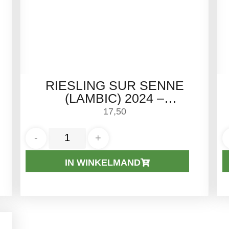
RIESLING SUR SENNE
(LAMBIC) 2024 –
BOERENERF | 75CL
17,50
-
+
IN WINKELMAND