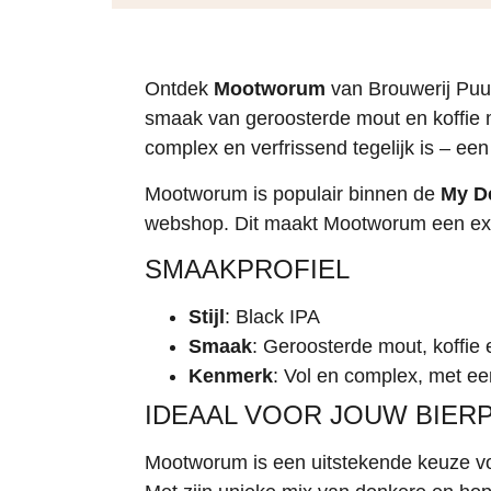
Ontdek
Mootworum
van Brouwerij Puu
smaak van geroosterde mout en koffie m
complex en verfrissend tegelijk is – ee
Mootworum is populair binnen de
My D
webshop. Dit maakt Mootworum een exclu
SMAAKPROFIEL
Stijl
: Black IPA
Smaak
: Geroosterde mout, koffie 
Kenmerk
: Vol en complex, met ee
IDEAAL VOOR JOUW BIER
Mootworum is een uitstekende keuze voo