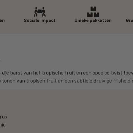
ren
Sociale impact
Unieke pakketten
Gra
A
ie barst van het tropische fruit en een speelse twist toev
tonen van tropisch fruit en een subtiele druivige frisheid
trus
mig