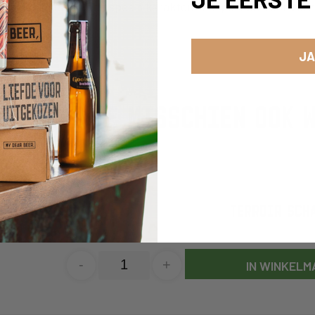
ische smaken en een speels karakter. Ook perfect voor verz
JA
EN VIND JE MISSCHIEN OOK W
TERROIR SCHA
-
+
IN WINKELM