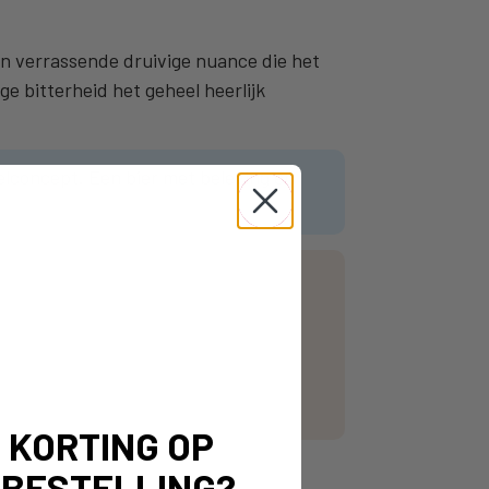
en verrassende druivige nuance die het
ge bitterheid het geheel heerlijk
lconcept. Een bier met beleving én
% KORTING OP
 BESTELLING?