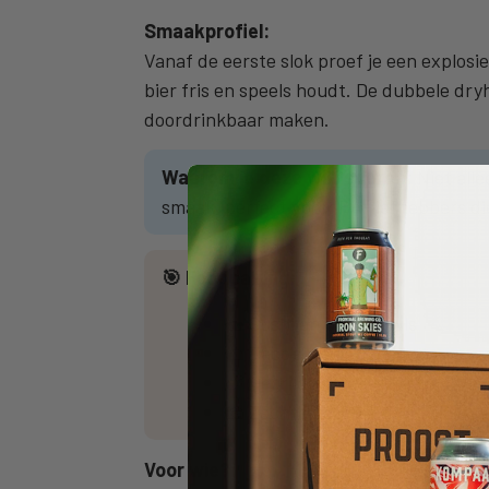
Smaakprofiel:
Vanaf de eerste slok proef je een explos
bier fris en speels houdt. De dubbele dryh
doordrinkbaar maken.
Waarom je deze wilt scoren:
Niet all
smaak, perfect voor IPA-liefhebbers die
🎯 Foodpairing:
🍣 Sushi en poke bowls
🌮 Taco’s met vis of kip
🍗 Gegrilde kipgerechten
🧀 Zachte kazen
Voor wie?