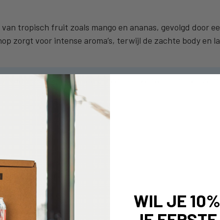
ie van tropisch fruit zoals mango en ananas, gevolgd door e
op zorgt voor intense aroma’s, terwijl de zachte body en la
een vanwege de juicy smaak, maar ook vanwege het verzame
 iets extra’s zoeken.
WIL JE 10
JE EERSTE