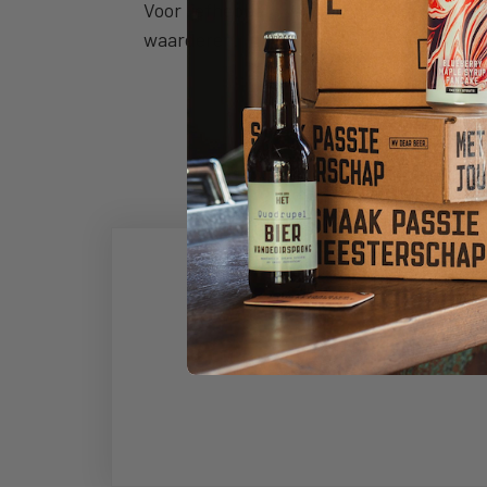
Voor liefhebbers van hazy IPA’s met trop
waarderen.
DEZE BIER