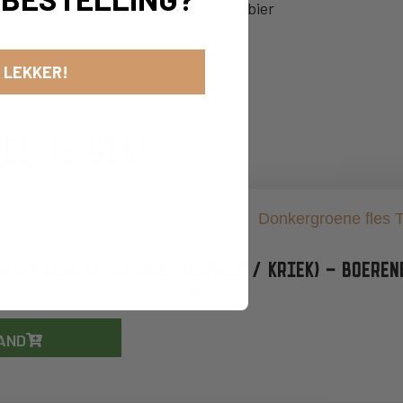
amelaars die het verhaal achter het bier
 LEKKER!
EL TE GEK!
ARBEEKSE KRIEK 2025 (LAMBIC / KRIEK) – BOERENE
25,00
AND