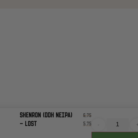
SHENRON (DDH NEIPA)
6,75
– LOST
5,75
-