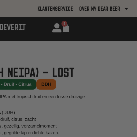
KLANTENSERVICE
OVER MY DEAR BEER
0
OEVERIJ
H NEIPA) – LOST
• Druif • Citrus
DDH
A met tropisch fruit en een frisse druivige
PA (DDH)
druif, citrus, zacht
, gezellig, verzamelmoment
, gegrilde kip en lichte kazen.