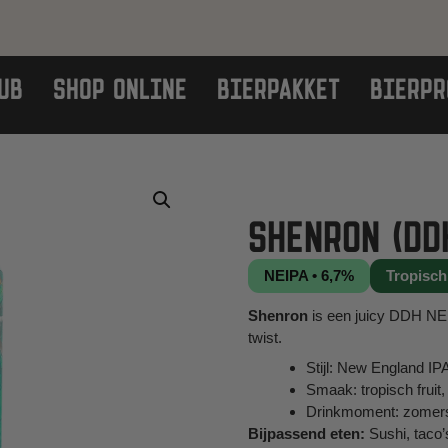
UB
SHOP ONLINE
BIERPAKKET
BIERPR
SHENRON (DD
NEIPA • 6,7%
Tropisch 
Shenron
is een juicy DDH NEIP
twist.
Stijl: New England I
Smaak: tropisch fruit, 
Drinkmoment: zomers
Bijpassend eten:
Sushi, taco’s