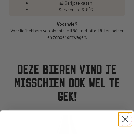
🧀 Gerijpte kazen
Serveertip: 6–8°C
Voor wie?
Voor liefhebbers van klassieke IPA’s met bite. Bitter, helder
en zonder omwegen.
DEZE BIEREN VIND JE
MISSCHIEN OOK WEL TE
GEK!