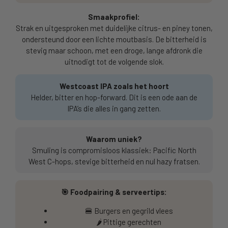
Smaakprofiel:
Strak en uitgesproken met duidelijke citrus- en piney tonen,
ondersteund door een lichte moutbasis. De bitterheid is
stevig maar schoon, met een droge, lange afdronk die
uitnodigt tot de volgende slok.
Westcoast IPA zoals het hoort
Helder, bitter en hop-forward. Dit is een ode aan de
IPA’s die alles in gang zetten.
Waarom uniek?
Smuling is compromisloos klassiek: Pacific North
West C-hops, stevige bitterheid en nul hazy fratsen.
🎯 Foodpairing & serveertips:
🍔 Burgers en gegrild vlees
🌶️ Pittige gerechten