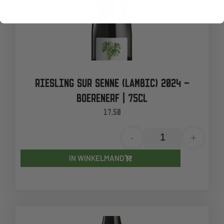
RIESLING SUR SENNE (LAMBIC) 2024 –
BOERENERF | 75CL
17,50
-
+
IN WINKELMAND