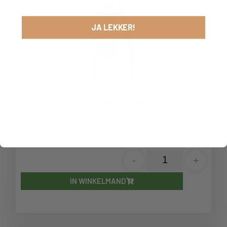
JA LEKKER!
RIESLING SUR SENNE (LAMBIC) 2024 –
BOERENERF | 75CL
17,50
-
+
IN WINKELMAND