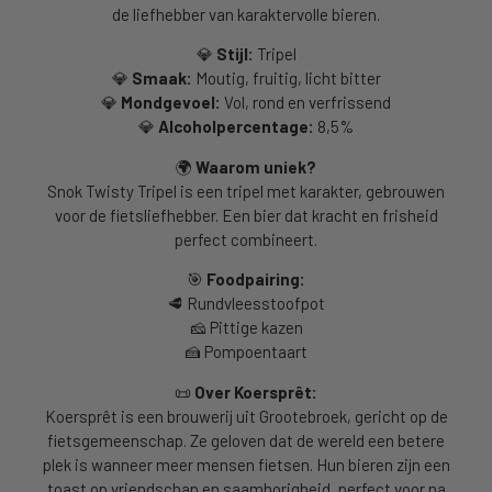
de liefhebber van karaktervolle bieren.
💎
Stijl:
Tripel
💎
Smaak:
Moutig, fruitig, licht bitter
💎
Mondgevoel:
Vol, rond en verfrissend
💎
Alcoholpercentage:
8,5%
🌍
Waarom uniek?
Snok Twisty Tripel is een tripel met karakter, gebrouwen
voor de fietsliefhebber. Een bier dat kracht en frisheid
perfect combineert.
🎯
Foodpairing:
🥩
Rundvleesstoofpot
🧀
Pittige kazen
🍰
Pompoentaart
📜
Over Koersprêt:
Koersprêt is een brouwerij uit Grootebroek, gericht op de
fietsgemeenschap. Ze geloven dat de wereld een betere
plek is wanneer meer mensen fietsen. Hun bieren zijn een
toast op vriendschap en saamhorigheid, perfect voor na