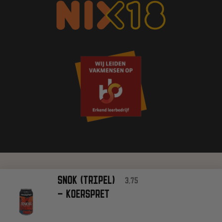
ALLE RECHTEN VOORBEHOUDEN
SNOK (TRIPEL)
3,75
– KOERSPRET