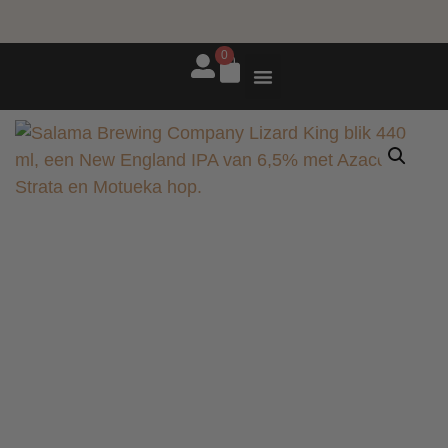
Best beoordeelde
✅ Binnen
✅ Gratis
0
bierwinkel
verzending
24 uur
verzonden
vanaf €55
(NL) en €75
op
werkdagen
(BE)
RECEPTEN EN BLOG