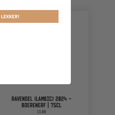
 LEKKER!
RAVENDEL (LAMBIC) 2024 –
BOERENERF | 75CL
15,00