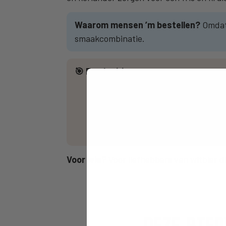
Waarom mensen ’m bestellen?
Omdat 
smaakcombinatie.
🎯 Foodpairing:
🥗 Frisse salades
🐟 Lichte visgerechten
🍗 Gegrilde kip
🧀 Zachte en romige kazen
Voor wie?
Voor liefhebbers van witbier di
DEZE BIER