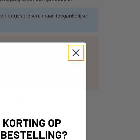
en uitgesproken, maar toegankelijke
 in het glas.
% KORTING OP
 BESTELLING?
EL TE GEK!