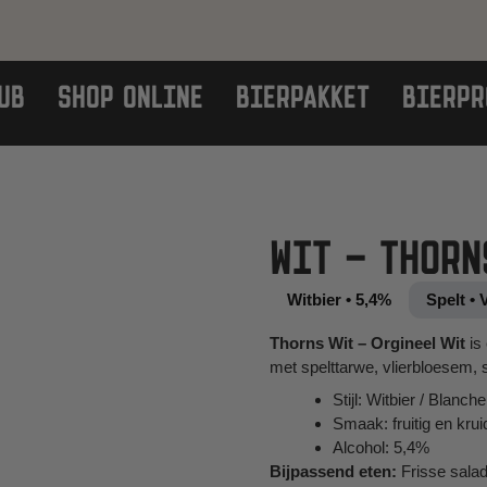
UB
SHOP ONLINE
BIERPAKKET
BIERPR
WIT – THORN
Witbier • 5,4%
Spelt • 
Thorns Wit – Orgineel Wit
is 
met spelttarwe, vlierbloesem, 
Stijl: Witbier / Blanche
Smaak: fruitig en krui
Alcohol: 5,4%
Bijpassend eten:
Frisse salade