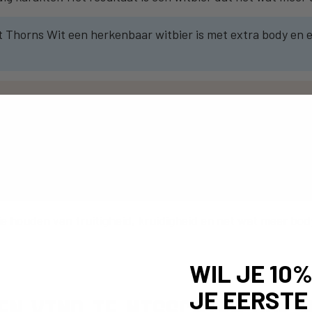
Thorns Wit een herkenbaar witbier is met extra body en e
e houden van fruitigheid, kruidigheid en net wat meer body
WIL JE 10
JE EERSTE
EN VIND JE MISSCHIEN OOK W