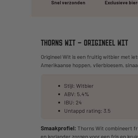
Snel verzonden
Exclusieve bie
THORNS WIT – ORIGINEEL WIT
Origineel Wit is een fruitig witbier met 
Amerikaanse hoppen, vlierbloesem, sinaasa
Stijl: Witbier
ABV: 5,4%
IBU: 24
Untappd rating: 3.5
Smaakprofiel:
Thorns Wit combineert frui
en koriander zorgen voor een fris en krui