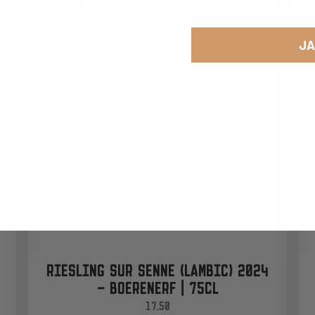
JA
RIESLING SUR SENNE (LAMBIC) 2024
– BOERENERF | 75CL
17,50