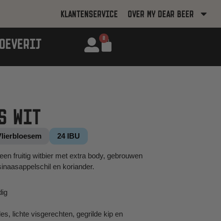
KLANTENSERVICE
OVER MY DEAR BEER
0
OEVERIJ
S WIT
Vlierbloesem
24 IBU
een fruitig witbier met extra body, gebrouwen
sinaasappelschil en koriander.
dig
s, lichte visgerechten, gegrilde kip en