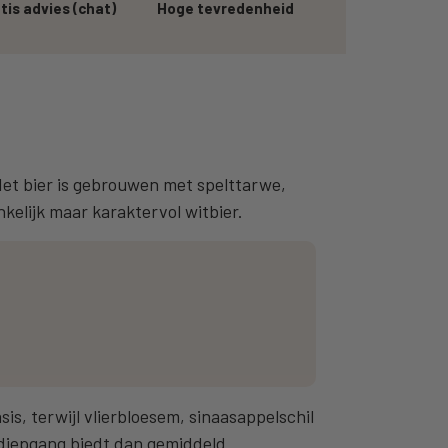
tis advies (chat)
Hoge tevredenheid
 Het bier is gebrouwen met spelttarwe,
kelijk maar karaktervol witbier.
is, terwijl vlierbloesem, sinaasappelschil
r diepgang biedt dan gemiddeld.