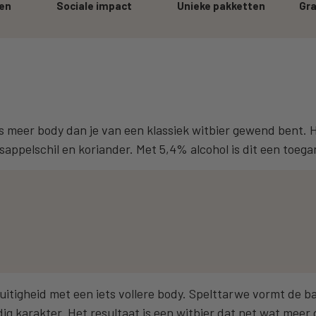
ren
Sociale impact
Unieke pakketten
Gra
iets meer body dan je van een klassiek witbier gewend bent.
ppelschil en koriander. Met 5,4% alcohol is dit een toegan
tigheid met een iets vollere body. Spelttarwe vormt de bas
dig karakter. Het resultaat is een witbier dat net wat mee