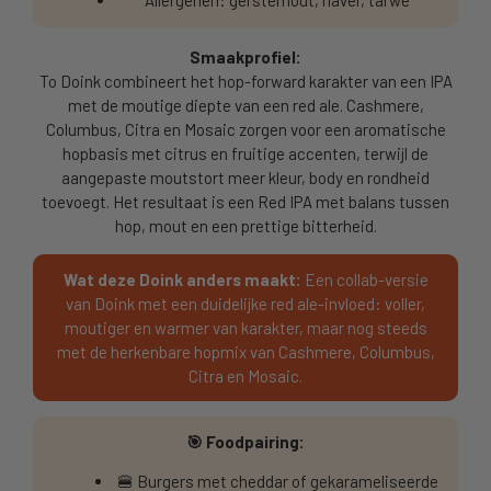
Allergenen: gerstemout, haver, tarwe
Smaakprofiel:
To Doink combineert het hop-forward karakter van een IPA
met de moutige diepte van een red ale. Cashmere,
Columbus, Citra en Mosaic zorgen voor een aromatische
hopbasis met citrus en fruitige accenten, terwijl de
aangepaste moutstort meer kleur, body en rondheid
toevoegt. Het resultaat is een Red IPA met balans tussen
hop, mout en een prettige bitterheid.
Wat deze Doink anders maakt:
Een collab-versie
van Doink met een duidelijke red ale-invloed: voller,
moutiger en warmer van karakter, maar nog steeds
met de herkenbare hopmix van Cashmere, Columbus,
Citra en Mosaic.
🎯 Foodpairing:
🍔 Burgers met cheddar of gekarameliseerde