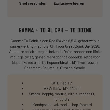
Snel verzonden
Exclusieve bieren
GAMMA + TO ØL CPH – TO DOINK
Gamma To Doink is een Red IPA van 6,5%, gebrouwen in
samenwerking met To Øl CPH voor Great Doink Day 2026.
Voor deze collab kreeg de bekende Doink-aanpak een flinke
moutige twist, geïnspireerd door de gedeelde liefde voor
klassieke red ales. De hopcombinatie blijft vertrouwd:
Cashmere, Columbus, Citra en Mosaic.
Stijl: Red IPA
ABV: 6,5% | blik 440 ml
Smaak: hoppig, moutig, citrus, rood fruit,
licht bitter
Mondgevoel: vol, rond en hop-forward