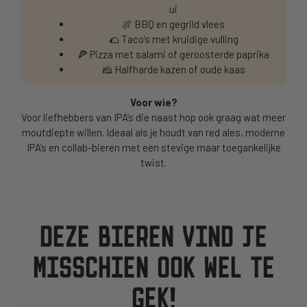
ui
🍖 BBQ en gegrild vlees
🌮 Taco’s met kruidige vulling
🍕 Pizza met salami of geroosterde paprika
🧀 Halfharde kazen of oude kaas
Voor wie?
Voor liefhebbers van IPA’s die naast hop ook graag wat meer
moutdiepte willen. Ideaal als je houdt van red ales, moderne
IPA’s en collab-bieren met een stevige maar toegankelijke
twist.
DEZE BIEREN VIND JE
MISSCHIEN OOK WEL TE
GEK!