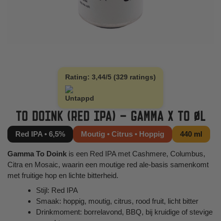
Rating: 3,44/5 (329 ratings)
TO DOINK (RED IPA) – GAMMA X TO ØL
Red IPA • 6,5%
Moutig • Citrus • Hoppig
440 ml
Gamma To Doink
is een Red IPA met Cashmere, Columbus,
Citra en Mosaic, waarin een moutige red ale-basis samenkomt
met fruitige hop en lichte bitterheid.
Stijl: Red IPA
Smaak: hoppig, moutig, citrus, rood fruit, licht bitter
Drinkmoment: borrelavond, BBQ, bij kruidige of stevige