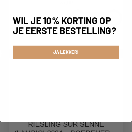
BOERENERF | 75CL
25,00
-
+
WIL JE 10% KORTING OP
JE EERSTE BESTELLING?
IN WINKELMAND
JA LEKKER!
RIESLING SUR SENNE