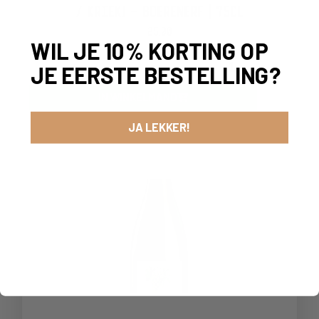
/ KRIEK) – BOERENERF | 75CL
25,00
WIL JE 10% KORTING OP
-
+
JE EERSTE BESTELLING?
IN WINKELMAND
JA LEKKER!