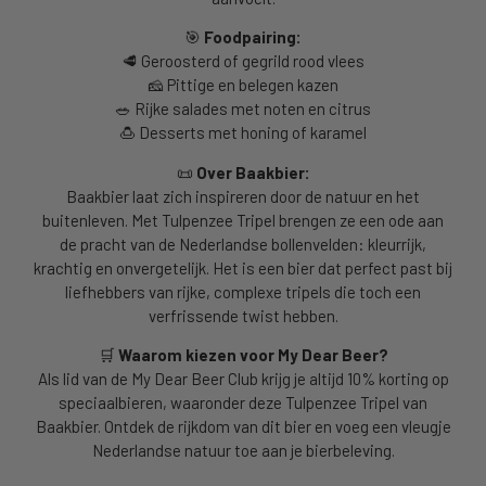
🎯
Foodpairing:
🥩 Geroosterd of gegrild rood vlees
🧀 Pittige en belegen kazen
🥗 Rijke salades met noten en citrus
🍮 Desserts met honing of karamel
📜
Over Baakbier:
Baakbier laat zich inspireren door de natuur en het
buitenleven. Met Tulpenzee Tripel brengen ze een ode aan
de pracht van de Nederlandse bollenvelden: kleurrijk,
krachtig en onvergetelijk. Het is een bier dat perfect past bij
liefhebbers van rijke, complexe tripels die toch een
verfrissende twist hebben.
🛒
Waarom kiezen voor My Dear Beer?
Als lid van de My Dear Beer Club krijg je altijd 10% korting op
speciaalbieren, waaronder deze Tulpenzee Tripel van
Baakbier. Ontdek de rijkdom van dit bier en voeg een vleugje
Nederlandse natuur toe aan je bierbeleving.