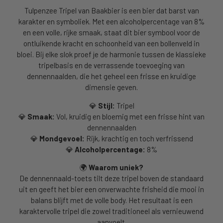
Tulpenzee Tripel van Baakbier is een bier dat barst van
karakter en symboliek. Met een alcoholpercentage van 8%
en een volle, rijke smaak, staat dit bier symbool voor de
ontluikende kracht en schoonheid van een bollenveld in
bloei. Bij elke slok proef je de harmonie tussen de klassieke
tripelbasis en de verrassende toevoeging van
dennennaalden, die het geheel een frisse en kruidige
dimensie geven.
💎
Stijl:
Tripel
💎
Smaak:
Vol, kruidig en bloemig met een frisse hint van
dennennaalden
💎
Mondgevoel:
Rijk, krachtig en toch verfrissend
💎
Alcoholpercentage:
8%
🌍
Waarom uniek?
De dennennaald-toets tilt deze tripel boven de standaard
uit en geeft het bier een onverwachte frisheid die mooi in
balans blijft met de volle body. Het resultaat is een
karaktervolle tripel die zowel traditioneel als vernieuwend
aanvoelt.