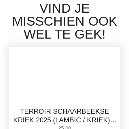
VIND JE
MISSCHIEN OOK
WEL TE GEK!
TERROIR SCHAARBEEKSE
KRIEK 2025 (LAMBIC / KRIEK) –
BOERENERF | 75CL
25,00