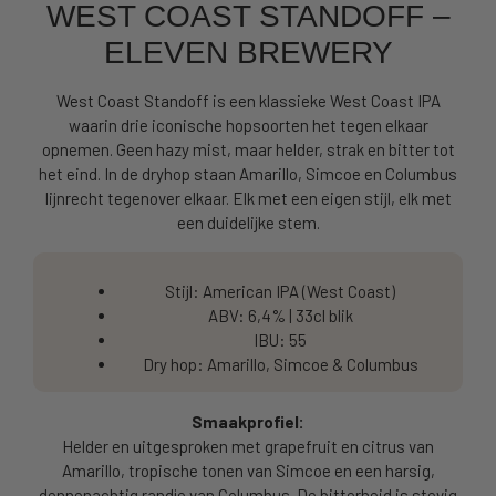
WEST COAST STANDOFF –
ELEVEN BREWERY
West Coast Standoff is een klassieke West Coast IPA
waarin drie iconische hopsoorten het tegen elkaar
opnemen. Geen hazy mist, maar helder, strak en bitter tot
het eind. In de dryhop staan Amarillo, Simcoe en Columbus
lijnrecht tegenover elkaar. Elk met een eigen stijl, elk met
een duidelijke stem.
Stijl: American IPA (West Coast)
ABV: 6,4% | 33cl blik
IBU: 55
Dry hop: Amarillo, Simcoe & Columbus
Smaakprofiel:
Helder en uitgesproken met grapefruit en citrus van
Amarillo, tropische tonen van Simcoe en een harsig,
dennenachtig randje van Columbus. De bitterheid is stevig