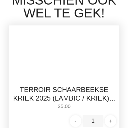
MISSCHIEN OOK
WEL TE GEK!
TERROIR SCHAARBEEKSE
KRIEK 2025 (LAMBIC / KRIEK) –
BOERENERF | 75CL
25,00
-
+