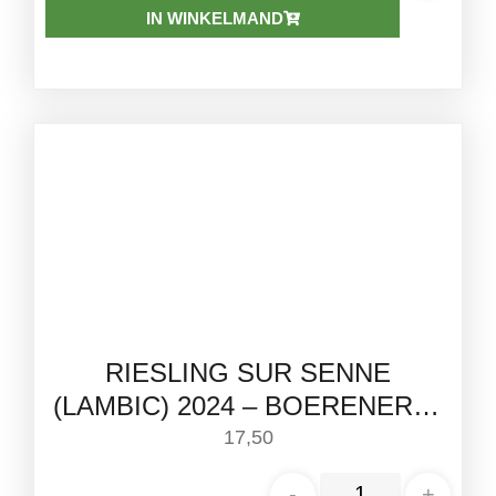
IN WINKELMAND
RIESLING SUR SENNE
(LAMBIC) 2024 – BOERENERF |
75CL
17,50
-
+