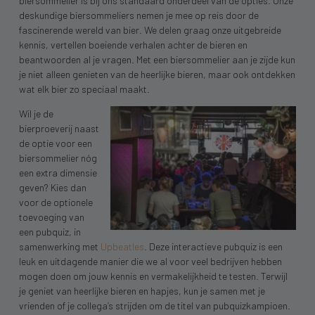
biersommelier is bij ons standaard onderdeel van de opties. Onze
deskundige biersommeliers nemen je mee op reis door de
fascinerende wereld van bier. We delen graag onze uitgebreide
kennis, vertellen boeiende verhalen achter de bieren en
beantwoorden al je vragen. Met een biersommelier aan je zijde kun
je niet alleen genieten van de heerlijke bieren, maar ook ontdekken
wat elk bier zo speciaal maakt.
Wil je de
bierproeverij naast
de optie voor een
biersommelier nóg
een extra dimensie
geven? Kies dan
voor de optionele
toevoeging van
een pubquiz, in
samenwerking met
Upbeatles
. Deze interactieve pubquiz is een
leuk en uitdagende manier die we al voor veel bedrijven hebben
mogen doen om jouw kennis en vermakelijkheid te testen. Terwijl
je geniet van heerlijke bieren en hapjes, kun je samen met je
vrienden of je collega’s strijden om de titel van pubquizkampioen.