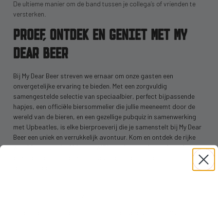
De ultieme manier om de band tussen je collega’s of vrienden te
versterken.
PROEF, ONTDEK EN GENIET MET MY
DEAR BEER
Bij My Dear Beer streven we ernaar om onze gasten een
onvergetelijke ervaring te bieden. Met een zorgvuldig
samengestelde selectie van speciaalbier, perfect bijpassende
hapjes, een officiële biersommelier die jullie meeneemt door de
wereld van de bieren, en een gezellige pubquiz in samenwerking
met Upbeatles, is elke bierproeverij die je samenstelt bij My Dear
Beer een uniek en verrukkelijk avontuur. Kom en ontdek de rijke
wereld van speciaal bier, terwijl je geniet van de smaken, de
gezelligheid en het gezelschap van gelijkgestemde
bierliefhebbers.
Onze sommelier staat te trappelen om ook met heerlijke
speciaalbieren naar jouw locatie te komen!
Ontdek, geniet en beleef een unieke bierproeverij met My Dear