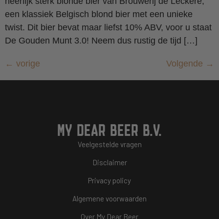
heerlijk sterk blonde bier van Brouwerij de Leckere,
een klassiek Belgisch blond bier met een unieke
twist. Dit bier bevat maar liefst 10% ABV, voor u staat
De Gouden Munt 3.0! Neem dus rustig de tijd […]
←
vorige
Volgende
→
MY DEAR BEER B.V.
Veelgestelde vragen
Disclaimer
Privacy policy
Algemene voorwaarden
Over My Dear Beer