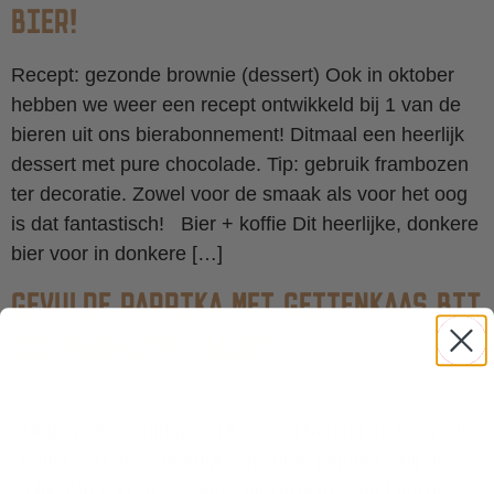
BIER!
Recept: gezonde brownie (dessert) Ook in oktober
hebben we weer een recept ontwikkeld bij 1 van de
bieren uit ons bierabonnement! Ditmaal een heerlijk
dessert met pure chocolade. Tip: gebruik frambozen
ter decoratie. Zowel voor de smaak als voor het oog
is dat fantastisch! Bier + koffie Dit heerlijke, donkere
bier voor in donkere […]
GEVULDE PAPRIKA MET GEITENKAAS BIJ
DIT HEERLIJKE BIER!
Puntpaprika’s met geitenkaas en honing in de oven!
Geniet van deze heerlijke gevulde paprika’s bij de
Celtic Ale van De Leckere uit Utrecht! Een bierreis