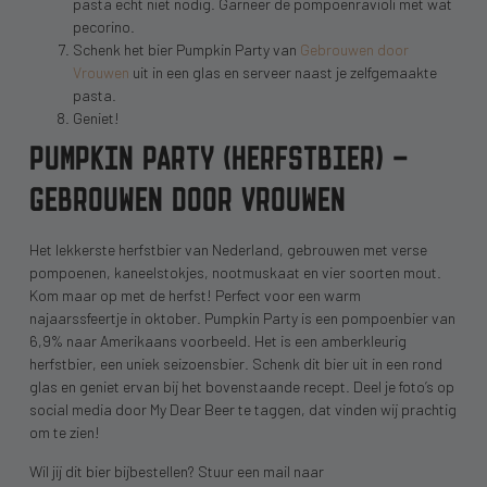
pasta echt niet nodig. Garneer de pompoenravioli met wat
pecorino.
Schenk het bier Pumpkin Party van
Gebrouwen door
Vrouwen
uit in een glas en serveer naast je zelfgemaakte
pasta.
Geniet!
PUMPKIN PARTY (HERFSTBIER) –
GEBROUWEN DOOR VROUWEN
Het lekkerste herfstbier van Nederland, gebrouwen met verse
pompoenen, kaneelstokjes, nootmuskaat en vier soorten mout.
Kom maar op met de herfst! Perfect voor een warm
najaarssfeertje in oktober. Pumpkin
Party
is een pompoenbier van
6,9% naar Amerikaans voorbeeld. Het is een amberkleurig
herfstbier, een uniek seizoensbier. Schenk dit bier uit in een rond
glas en geniet ervan bij het bovenstaande recept. Deel je foto’s op
social media door My Dear Beer te taggen, dat vinden wij prachtig
om te zien!
Wil jij dit bier bijbestellen? Stuur een mail naar