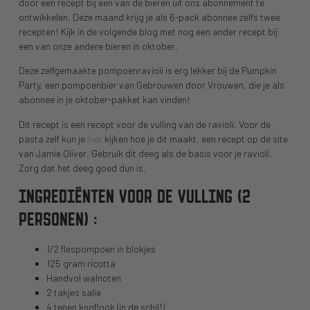
door een recept bij een van de bieren uit ons abonnement te
ontwikkelen. Deze maand krijg je als 6-pack abonnee zelfs twee
recepten! Kijk in de volgende blog met nog een ander recept bij
een van onze andere bieren in oktober.
Deze zelfgemaakte pompoenravioli is erg lekker bij de Pumpkin
Party, een pompoenbier van Gebrouwen door Vrouwen, die je als
abonnee in je oktober-pakket kan vinden!
Dit recept is een recept voor de vulling van de ravioli. Voor de
pasta zelf kun je
hier
kijken hoe je dit maakt, een recept op de site
van Jamie Oliver. Gebruik dit deeg als de basis voor je ravioli.
Zorg dat het deeg goed dun is.
INGREDIËNTEN VOOR DE VULLING (2
PERSONEN) :
1/2 flespompoen in blokjes⁠
125 gram ricotta⁠⠀
Handvol walnoten⁠⠀
2 takjes salie⁠⠀
4 tenen knoflook (in de schil!)⁠⠀