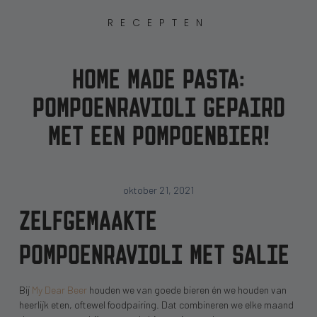
RECEPTEN
HOME MADE PASTA:
POMPOENRAVIOLI GEPAIRD
MET EEN POMPOENBIER!
oktober 21, 2021
ZELFGEMAAKTE
POMPOENRAVIOLI MET SALIE
Bij
My Dear Beer
houden we van goede bieren én we houden van
heerlijk eten, oftewel foodpairing. Dat combineren we elke maand