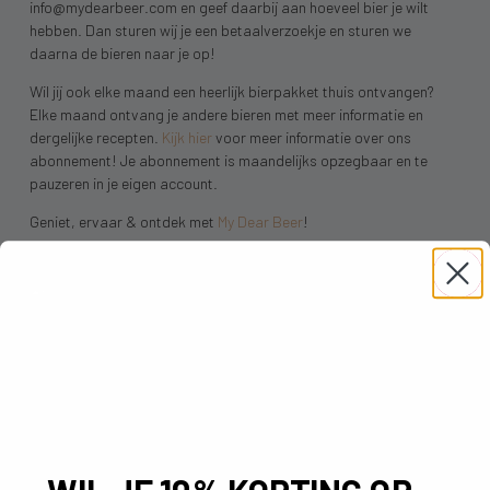
info@mydearbeer.com en geef daarbij aan hoeveel bier je wilt
hebben. Dan sturen wij je een betaalverzoekje en sturen we
daarna de bieren naar je op!
Wil jij ook elke maand een heerlijk bierpakket thuis ontvangen?
Elke maand ontvang je andere bieren met meer informatie en
dergelijke recepten.
Kijk hier
voor meer informatie over ons
abonnement! Je abonnement is maandelijks opzegbaar en te
pauzeren in je eigen account.
Geniet, ervaar & ontdek met
My Dear Beer
!
Deel onze post: