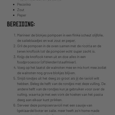
Pecorino
Zout
Peper
BEREIDING:
Marineer de blokjes pompoen in een flinke scheut olijfolie,
de salieblaadjes en wat zout en peper.⁠⠀
Gril de pompoen in de oven samen met de ricotta en de
tenen knoflook tot de pompoen echt super zacht is. ⁠⠀
Knijp de knoflook tenen uit en doe alles in een
foodprocessor (of blender/staafmixer).⁠⠀
Voeg op het laatst de walnoten mee en mix kort mee zodat
de walnoten nog grove blokjes blijven.⁠
Snijd rondjes uit het deeg zo groot als jij de ravioli wilt
hebben. Beleg de helft van de rondjes met deze vulling. De
andere helft van de rondjes kun je gebruiken voor over de
vulling, waarna je met een vork de hoeken van het pasta
deeg aan elkaar kunt prikken.
Serveer deze pompoenravioli met een sausje van
(geklaarde) boter en salie, meer heeft zo’n home made