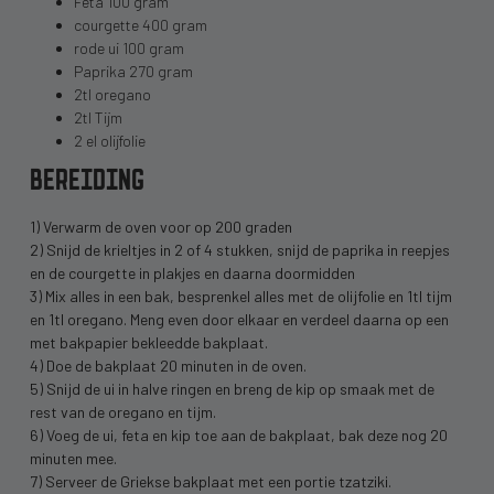
Feta 100 gram
courgette 400 gram
rode ui 100 gram
Paprika 270 gram
2tl oregano
2tl Tijm
2 el olijfolie
BEREIDING
1)
Verwarm de oven voor op 200 graden
2)
Snijd de krieltjes in 2 of 4 stukken, snijd de paprika in reepjes
en de courgette in plakjes en daarna doormidden
3)
Mix alles in een bak, besprenkel alles met de olijfolie en 1tl tijm
en 1tl oregano. Meng even door elkaar en verdeel daarna op een
met bakpapier bekleedde bakplaat.
4)
Doe de bakplaat 20 minuten in de oven.
5)
Snijd de ui in halve ringen en breng de kip op smaak met de
rest van de oregano en tijm.
6)
Voeg de ui, feta en kip toe aan de bakplaat, bak deze nog 20
minuten mee.
7)
Serveer de Griekse bakplaat met een portie tzatziki.