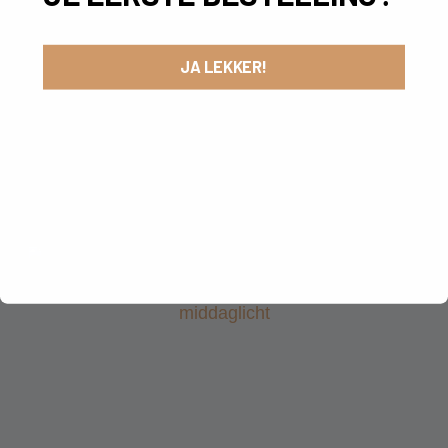
JA LEKKER!
IS EEN IPA-PAKKET EEN GOED CADEAU VOOR EEN VERJAARDAG?
7 augustus 2026