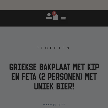
Best beoordeelde
✅ Binnen
✅ Gratis
0
bierwinkel
verzending
24 uur
verzonden
vanaf €55
(NL) en €75
op
werkdagen
(BE)
RECEPTEN EN BLOG
RECEPTEN
GRIEKSE BAKPLAAT MET KIP
EN FETA (2 PERSONEN) MET
UNIEK BIER!
maart 18, 2022