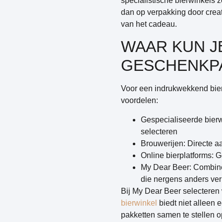
specialistische bierwinkels
dan op verpakking door creati
van het cadeau.
WAAR KUN J
GESCHENKP
Voor een indrukwekkend bierp
voordelen:
Gespecialiseerde bier
selecteren
Brouwerijen
: Directe a
Online bierplatforms
: G
My Dear Beer
: Combine
die nergens anders verk
Bij My Dear Beer selecteren 
bierwinkel
biedt niet alleen 
pakketten samen te stellen 