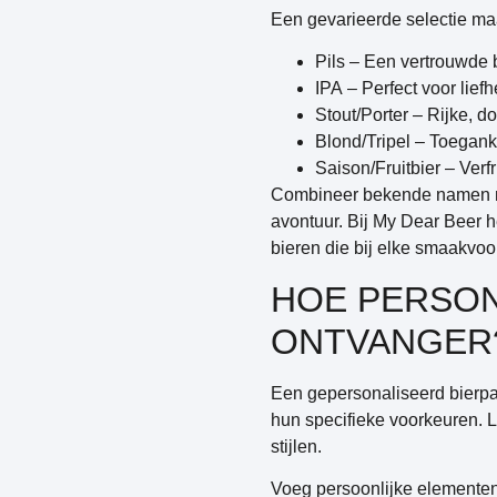
Een gevarieerde selectie maa
Pils
– Een vertrouwde b
IPA
– Perfect voor lief
Stout/Porter
– Rijke, d
Blond/Tripel
– Toeganke
Saison/Fruitbier
– Verfr
Combineer bekende namen me
avontuur. Bij My Dear Beer 
bieren die bij elke smaakvo
HOE PERSON
ONTVANGER
Een gepersonaliseerd bierpa
hun specifieke voorkeuren. L
stijlen.
Voeg persoonlijke elementen