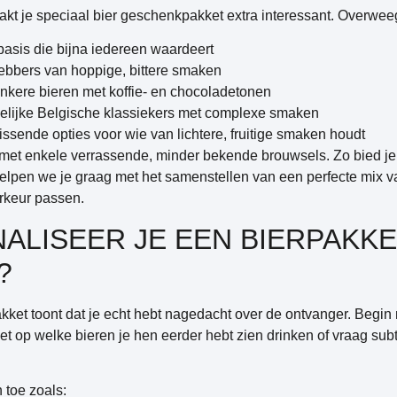
kt je speciaal bier geschenkpakket extra interessant. Overweeg 
asis die bijna iedereen waardeert
hebbers van hoppige, bittere smaken
onkere bieren met koffie- en chocoladetonen
lijke Belgische klassiekers met complexe smaken
issende opties voor wie van lichtere, fruitige smaken houdt
t enkele verrassende, minder bekende brouwsels. Zo bied je
helpen we je graag met het samenstellen van een perfecte mix v
orkeur passen.
ALISEER JE EEN BIERPAKK
?
kket toont dat je echt hebt nagedacht over de ontvanger. Begi
et op welke bieren je hen eerder hebt zien drinken of vraag sub
 toe zoals: