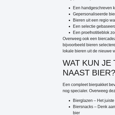
Een handgeschreven ka
Gepersonaliseerde bier
Bieren uit een regio w
Een selectie gebaseerd
Een proefnotitieblok z
Overweeg ook een biercadeau
bijvoorbeeld bieren selecter
lokale bieren uit de nieuwe 
WAT KUN JE
NAAST BIER
Een compleet bierpakket beva
nog specialer. Overweeg de
Bierglazen
– Het juiste
Biersnacks
– Denk aan 
bier