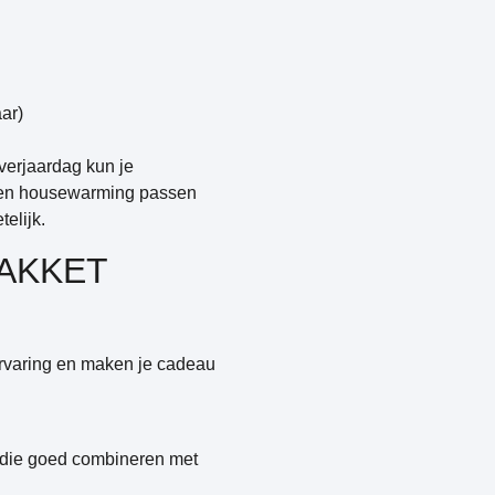
ar)
verjaardag kun je
r een housewarming passen
elijk.
PAKKET
ervaring en maken je cadeau
e die goed combineren met