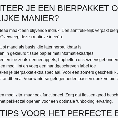
TEER JE EEN BIERPAKKET O
IJKE MANIER?
deau maakt een blijvende indruk. Een aantrekkelijk verpakt bie
. Overweeg deze creatieve ideeën:
 of mand als basis, die later herbruikbaar is
en in gekleurd tissue papier met informatiekaartjes
enten toe zoals dennenappels, hopbellen of seizoensgebonden 
en mooi lint en voeg een handgeschreven label toe
en je bierpakket extra speciaal. Voor een zomers geschenk kun
trandthema. Voor winterse gelegenheden passen donkere biere
en mooi zijn, maar ook functioneel. Zorg dat flessen goed besc
et pakket zal openen voor een optimale ‘unboxing’ ervaring.
 TIPS VOOR HET PERFECTE 