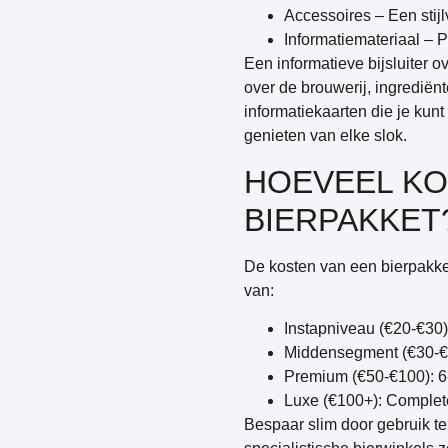
Accessoires
– Een stijl
Informatiemateriaal
– P
Een informatieve bijsluiter 
over de brouwerij, ingrediën
informatiekaarten die je ku
genieten van elke slok.
HOEVEEL KO
BIERPAKKET
De kosten van een bierpakket
van:
Instapniveau
(€20-€30)
Middensegment
(€30-€
Premium
(€50-€100): 6
Luxe
(€100+): Complete
Bespaar slim door gebruik te