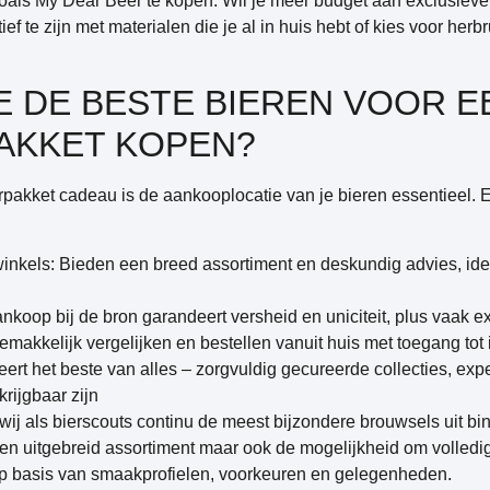
 zoals My Dear Beer te kopen. Wil je meer budget aan exclusie
ef te zijn met materialen die je al in huis hebt of kies voor her
E DE BESTE BIEREN VOOR E
AKKET KOPEN?
akket cadeau is de aankooplocatie van je bieren essentieel. El
winkels
: Bieden een breed assortiment en deskundig advies, ideaa
ankoop bij de bron garandeert versheid en uniciteit, plus vaak e
emakkelijk vergelijken en bestellen vanuit huis met toegang tot 
ert het beste van alles – zorgvuldig gecureerde collecties, exp
rijgbaar zijn
wij als bierscouts continu de meest bijzondere brouwsels uit b
een uitgebreid assortiment maar ook de mogelijkheid om volled
op basis van smaakprofielen, voorkeuren en gelegenheden.