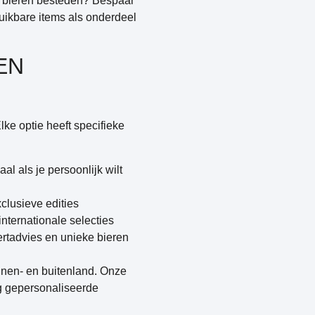
ve bieren besteden? Bespaar
bruikbare items als onderdeel
EN
ke optie heeft specifieke
l als je persoonlijk wilt
xclusieve edities
internationale selecties
ertadvies en unieke bieren
innen- en buitenland. Onze
ig gepersonaliseerde