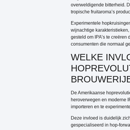
overweldigende bitterheid. De
tropische fruitaroma’s produ
Experimentele hopkruisingen
wijnachtige karakteristieken,
gesteld om IPA’s te creëren 
consumenten die normaal ges
WELKE INVL
HOPREVOLUT
BROUWERIJ
De Amerikaanse hoprevolutie
heroverwegen en moderne IP
importeren en te experiment
Deze invloed is duidelijk z
gespecialiseerd in hop-forwa