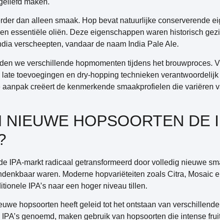
 geliefd maken.
verder dan alleen smaak. Hop bevat natuurlijke conserverende 
en essentiële oliën. Deze eigenschappen waren historisch gezie
ndia verscheepten, vandaar de naam India Pale Ale.
iden we verschillende hopmomenten tijdens het brouwproces. 
ijl late toevoegingen en dry-hopping technieken verantwoordelij
aanpak creëert de kenmerkende smaakprofielen die variëren van
 NIEUWE HOPSOORTEN DE 
?
 IPA-markt radicaal getransformeerd door volledig nieuwe sm
ndenkbaar waren. Moderne hopvariëteiten zoals Citra, Mosaic 
ditionele IPA’s naar een hoger niveau tillen.
uwe hopsoorten heeft geleid tot het ontstaan van verschillende
 IPA’s genoemd, maken gebruik van hopsoorten die intense fru