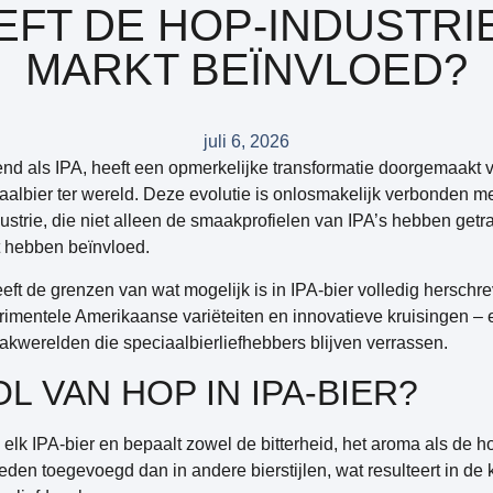
FT DE HOP-INDUSTRIE
MARKT BEÏNVLOED?
juli 6, 2026
end als IPA, heeft een opmerkelijke transformatie doorgemaakt va
iaalbier ter wereld. Deze evolutie is onlosmakelijk verbonden me
ustrie, die niet alleen de smaakprofielen van IPA’s hebben get
t hebben beïnvloed.
ft de grenzen van wat mogelijk is in IPA-bier volledig herschre
rimentele Amerikaanse variëteiten en innovatieve kruisingen –
kwerelden die speciaalbierliefhebbers blijven verrassen.
OL VAN HOP IN IPA-BIER?
 elk IPA-bier en bepaalt zowel de bitterheid, het aroma als de h
den toegevoegd dan in andere bierstijlen, wat resulteert in de k