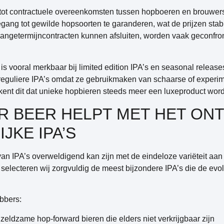
 tot contractuele overeenkomsten tussen hopboeren en brouwer
gang tot gewilde hopsoorten te garanderen, wat de prijzen stabi
langetermijncontracten kunnen afsluiten, worden vaak geconfr
s vooral merkbaar bij limited edition IPA’s en seasonal releas
 reguliere IPA’s omdat ze gebruikmaken van schaarse of experi
kent dit dat unieke hopbieren steeds meer een luxeproduct wor
R BEER HELPT MET HET ON
JKE IPA’S
van IPA’s overweldigend kan zijn met de eindeloze variëteit aan 
 selecteren wij zorgvuldig de meest bijzondere IPA’s die de evol
bbers:
zeldzame hop-forward bieren die elders niet verkrijgbaar zijn