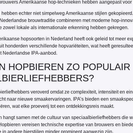
brouwers Amerikaanse hop-technieken hebben aangepast voor d
hebben echter niet simpelweg Amerikaanse stijlen gekopieerd
e Nederlandse brouwtraditie combineren met moderne hop-innovati
e zowel lokale als internationale erkenning hebben gekregen.
ikaanse hopsoorten in Nederland heeft ook geleid tot meer ex
t honderden verschillende hopvariëteiten, wat heeft geresultee
n het Nederlandse IPA-aanbod.
N HOPBIEREN ZO POPULAI
ALBIERLIEFHEBBERS?
rliefhebbers veroverd omdat ze complexiteit, intensiteit en ein
ktocht naar nieuwe smaakervaringen. IPA’s bieden een smaakspec
riëren, wat elke proeverij tot een ontdekkingsreis maakt.
en hangt samen met de cultuur van speciaalbierliefhebbers die
opbieren vereisen technische expertise van brouwers en biede
in andere bierstijlen minder prominent aanwezig zijn.