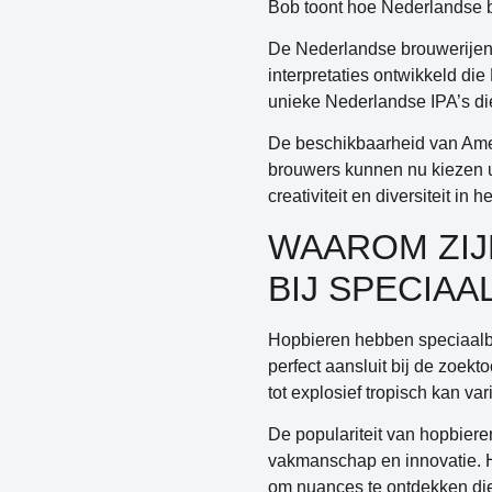
Bob toont hoe Nederlandse 
De Nederlandse brouwerijen 
interpretaties ontwikkeld di
unieke Nederlandse IPA’s di
De beschikbaarheid van Amer
brouwers kunnen nu kiezen ui
creativiteit en diversiteit i
WAAROM ZIJ
BIJ SPECIA
Hopbieren hebben speciaalbie
perfect aansluit bij de zoe
tot explosief tropisch kan va
De populariteit van hopbier
vakmanschap en innovatie. H
om nuances te ontdekken die 