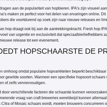
ragen aan de populariteit van hopbieren. IPA’s zijn visueel aant
a’s maken ze perfect voor het delen van ervaringen online. Dit 
ers die voortdurend op zoek zijn naar nieuwe releases en limit
 hop draagt ook bij aan de aantrekkingskracht. Fresh hop IPA
voel van urgentie en exclusiviteit dat speciaalbierliefhebbers 
nieuwe release tot een evenement.
OEDT HOPSCHAARSTE DE PR
zen omhoog omdat populaire hopvariëteiten beperkt beschikbaar 
voor gewilde soorten. Wanneer een specifieke hopsoort schaars
n of zelfs verviervoudigen.
 door verschillende factoren die schaarste kunnen veroorzak
roeiende vraag van craft breweries wereldwijd kunnen allemaal 
s Citra of Mosaic schaars wordt, moeten brouwers concurreren 