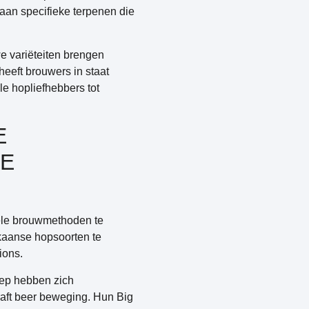
 aan specifieke terpenen die
e variëteiten brengen
heeft brouwers in staat
le hopliefhebbers tot
E
SE
nele brouwmethoden te
aanse hopsoorten te
ions.
oep hebben zich
raft beer beweging. Hun Big