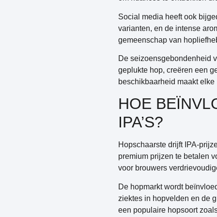
Social media heeft ook bijged
varianten, en de intense arom
gemeenschap van hopliefhebb
De seizoensgebondenheid van
geplukte hop, creëren een ge
beschikbaarheid maakt elke 
HOE BEÏNVL
IPA’S?
Hopschaarste drijft IPA-prij
premium prijzen te betalen 
voor brouwers verdrievoudige
De hopmarkt wordt beïnvloed
ziektes in hopvelden en de g
een populaire hopsoort zoal