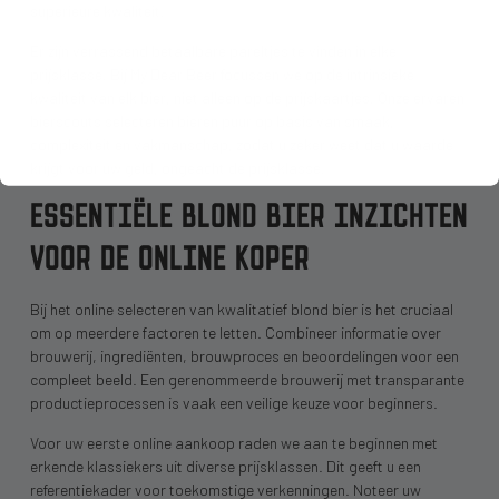
superieure kwaliteit.
Er zijn verrassend betaalbare pareltjes te vinden in elke
prijsklasse. Bij My Dear Beer focussen we op de intrinsieke
kwaliteit van elk bier, niet alleen op de prijskaartjes. Onze ervaren
bierscouts selecteren bieren puur op basis van smaak,
complexiteit en vakmanschap, zodat u zeker weet dat u waarde
krijgt voor uw geld, ongeacht de prijsklasse.
ESSENTIËLE BLOND BIER INZICHTEN
VOOR DE ONLINE KOPER
Bij het online selecteren van kwalitatief blond bier is het cruciaal
om op meerdere factoren te letten. Combineer informatie over
brouwerij, ingrediënten, brouwproces en beoordelingen voor een
compleet beeld. Een gerenommeerde brouwerij met transparante
productieprocessen is vaak een veilige keuze voor beginners.
Voor uw eerste online aankoop raden we aan te beginnen met
erkende klassiekers uit diverse prijsklassen. Dit geeft u een
referentiekader voor toekomstige verkenningen. Noteer uw