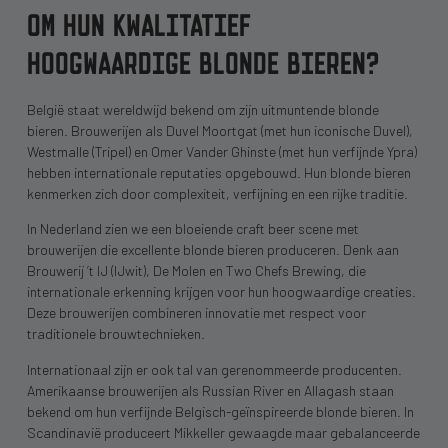
OM HUN KWALITATIEF
HOOGWAARDIGE BLONDE BIEREN?
België staat wereldwijd bekend om zijn uitmuntende blonde
bieren. Brouwerijen als Duvel Moortgat (met hun iconische Duvel),
Westmalle (Tripel) en Omer Vander Ghinste (met hun verfijnde Ypra)
hebben internationale reputaties opgebouwd. Hun blonde bieren
kenmerken zich door complexiteit, verfijning en een rijke traditie.
In Nederland zien we een bloeiende craft beer scene met
brouwerijen die excellente blonde bieren produceren. Denk aan
Brouwerij ’t IJ (IJwit), De Molen en Two Chefs Brewing, die
internationale erkenning krijgen voor hun hoogwaardige creaties.
Deze brouwerijen combineren innovatie met respect voor
traditionele brouwtechnieken.
Internationaal zijn er ook tal van gerenommeerde producenten.
Amerikaanse brouwerijen als Russian River en Allagash staan
bekend om hun verfijnde Belgisch-geïnspireerde blonde bieren. In
Scandinavië produceert Mikkeller gewaagde maar gebalanceerde