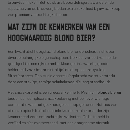
brouwtechnieken. Betrouwbare beoordelingen, awards en de
reputatie van de brouwerij bieden extra zekerheid bij uw aankoop
van premium ambachtelijke bieren.
WAT ZIJN DE KENMERKEN VAN EEN
HOOGWAARDIG BLOND BIER?
Een kwalitatief hoogstaand blond bier onderscheidt zich door
diverse belangrijke eigenschappen. De kleur varieert van helder
goudgeel tot een rijkere amberkleurige tint, waarbij goede
helderheid vaak (maar niet altijd) duidt op een zorgvuldig
filtratieproces. De visuele aantrekkingskracht wordt versterkt
door een stevige, romige schuimkraag die lang standhoudt.
Het smaakprofiel is een cruciaal kenmerk.
Premium blonde bieren
bieden een complexe smaakbeleving met een evenwichtige
combinatie van fruitige, kruidige en hoppige tonen. Notities van
citrus, tropisch fruit of subtiele kruiden zoals koriander zijn
kenmerkend voor ambachtelijke varianten. De bitterheid is
verfijnd en niet overheersend, met een aangename afdronk.