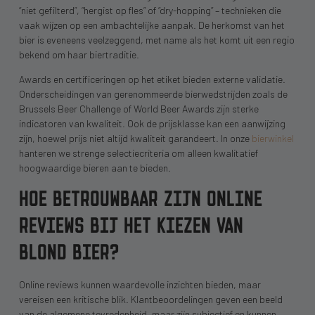
“niet gefilterd”, “hergist op fles” of “dry-hopping” – technieken die
vaak wijzen op een ambachtelijke aanpak. De herkomst van het
bier is eveneens veelzeggend, met name als het komt uit een regio
bekend om haar biertraditie.
Awards en certificeringen op het etiket bieden externe validatie.
Onderscheidingen van gerenommeerde bierwedstrijden zoals de
Brussels Beer Challenge of World Beer Awards zijn sterke
indicatoren van kwaliteit. Ook de prijsklasse kan een aanwijzing
zijn, hoewel prijs niet altijd kwaliteit garandeert. In onze
bierwinkel
hanteren we strenge selectiecriteria om alleen kwalitatief
hoogwaardige bieren aan te bieden.
HOE BETROUWBAAR ZIJN ONLINE
REVIEWS BIJ HET KIEZEN VAN
BLOND BIER?
Online reviews kunnen waardevolle inzichten bieden, maar
vereisen een kritische blik. Klantbeoordelingen geven een beeld
van de algemene tevredenheid, maar zijn subjectief en kunnen