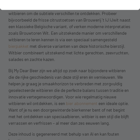
Voor een authentieke proeverij thuis, combineer verschillende
witbieren om de subtiele verschillen te ontdekken. Probeer
bijvoorbeeld de frisse citrustoetsen van Brouwerij ’t IJ IJwit naast
een klassieke Belgische variant, of verken moderne interpretaties
zoals Brouwtoren Wit. Een uitstekende manier om verschillende
witbieren te leren kennen is via een speciaal samengesteld
bierpakket
met diverse varianten van deze historische bierstijl.
Witbier combineert uitstekend met lichte gerechten, zeevruchten,
salades en zachte kazen.
Bij My Dear Beer zijn we altijd op zoek naar bijzondere witbieren
die de rijke geschiedenis van deze stijl eren én vernieuwen. We
helpen je graag je smaakhorizon te verbreden met zorgvuldig
geselecteerde witbieren die de perfecte balans tussen traditie en
innovatie vertegenwoordigen. Voor wie regelmatig nieuwe
witbieren wil ontdekken, is een
bier abonnement
een ideale optie.
Want of je nu een doorgewinterde bierkenner bent of net begint
met het ontdekken van speciaalbieren, witbier is een stijl die blijft
verrassen en verfrissen – al meer dan zes eeuwen lang.
Deze inhoud is gegenereerd met behulp van AI en kan fouten