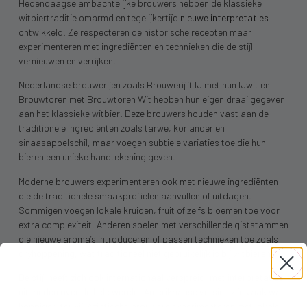
Hedendaagse ambachtelijke brouwers hebben de klassieke
witbiertraditie omarmd en tegelijkertijd
nieuwe interpretaties
ontwikkeld. Ze respecteren de historische recepten maar
experimenteren met ingrediënten en technieken die de stijl
vernieuwen en verrijken.
Nederlandse brouwerijen zoals Brouwerij ’t IJ met hun IJwit en
Brouwtoren met Brouwtoren Wit hebben hun eigen draai gegeven
aan het klassieke witbier. Deze brouwers houden vast aan de
traditionele ingrediënten zoals tarwe, koriander en
sinaasappelschil, maar voegen subtiele variaties toe die hun
bieren een unieke handtekening geven.
Moderne brouwers experimenteren ook met nieuwe ingrediënten
die de traditionele smaakprofielen aanvullen of uitdagen.
Sommigen voegen lokale kruiden, fruit of zelfs bloemen toe voor
extra complexiteit. Anderen spelen met verschillende giststammen
die nieuwe aroma’s introduceren of passen technieken toe zoals
dryhoppening, wat traditioneel niet gebruikelijk is bij witbieren.
De stijl heeft zich ook internationaal verspreid, met interpretaties
uit landen over de hele wereld. Amerikaanse versies zijn vaak wat
hoppiger, terwijl Aziatische brouwers experimenteren met lokale