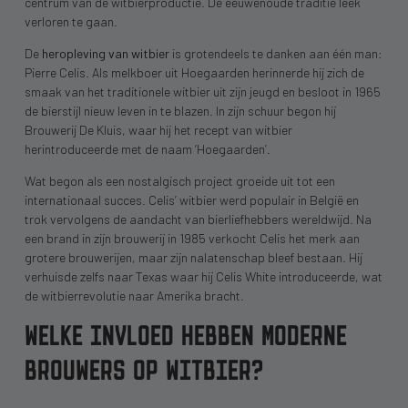
centrum van de witbierproductie. De eeuwenoude traditie leek
verloren te gaan.
De
heropleving van witbier
is grotendeels te danken aan één man:
Pierre Celis. Als melkboer uit Hoegaarden herinnerde hij zich de
smaak van het traditionele witbier uit zijn jeugd en besloot in 1965
de bierstijl nieuw leven in te blazen. In zijn schuur begon hij
Brouwerij De Kluis, waar hij het recept van witbier
herintroduceerde met de naam ‘Hoegaarden’.
Wat begon als een nostalgisch project groeide uit tot een
internationaal succes. Celis’ witbier werd populair in België en
trok vervolgens de aandacht van bierliefhebbers wereldwijd. Na
een brand in zijn brouwerij in 1985 verkocht Celis het merk aan
grotere brouwerijen, maar zijn nalatenschap bleef bestaan. Hij
verhuisde zelfs naar Texas waar hij Celis White introduceerde, wat
de witbierrevolutie naar Amerika bracht.
WELKE INVLOED HEBBEN MODERNE
BROUWERS OP WITBIER?