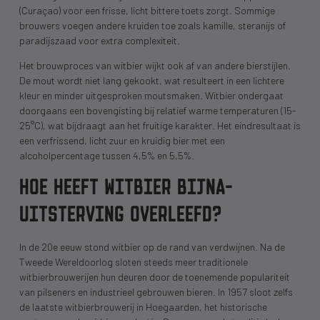
(Curaçao) voor een frisse, licht bittere toets zorgt. Sommige
brouwers voegen andere kruiden toe zoals kamille, steranijs of
paradijszaad voor extra complexiteit.
Het brouwproces van witbier wijkt ook af van andere bierstijlen.
De mout wordt niet lang gekookt, wat resulteert in een lichtere
kleur en minder uitgesproken moutsmaken. Witbier ondergaat
doorgaans een bovengisting bij relatief warme temperaturen (15-
25°C), wat bijdraagt aan het fruitige karakter. Het eindresultaat is
een verfrissend, licht zuur en kruidig bier met een
alcoholpercentage tussen 4,5% en 5,5%.
HOE HEEFT WITBIER BIJNA-
UITSTERVING OVERLEEFD?
In de 20e eeuw stond witbier op de rand van verdwijnen. Na de
Tweede Wereldoorlog sloten steeds meer traditionele
witbierbrouwerijen hun deuren door de toenemende populariteit
van pilseners en industrieel gebrouwen bieren. In 1957 sloot zelfs
de laatste witbierbrouwerij in Hoegaarden, het historische