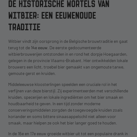
DE HISTORISCHE WORTELS VAN
WITBIER: EEN EEUWENOUDE
TRADITIE
Witbier vindt zijn oorsprong in de Belgische brouwtraditie en gaat
terug tot de
14e eeuw
. De eerste gedocumenteerde
witbierbrouwerijen ontstonden in en rond het dorpje Hoegaarden,
gelegen in de provincie Vlaams-Brabant. Hier ontwikkelden lokale
brouwers een licht, troebel bier gemaakt van ongemoute tarwe,
gemoute gerst en kruiden.
Middeleeuwse kloosterlingen speelden een cruciale rol in het
verfijnen van deze bierstijl. Zij experimenteerden met verschillende
kruiden, specerijen en lokale ingrediënten om het bier smaak en
houdbaarheid te geven. In een tijd zonder moderne
conserveringsmiddelen zorgden de toegevoegde kruiden zoals
koriander en soms bittere sinaasappelschil niet alleen voor
smaak, maar hielpen ze ook het bier langer goed te houden.
In de 16e en 17e eeuw groeide witbier uit tot een populaire drank in