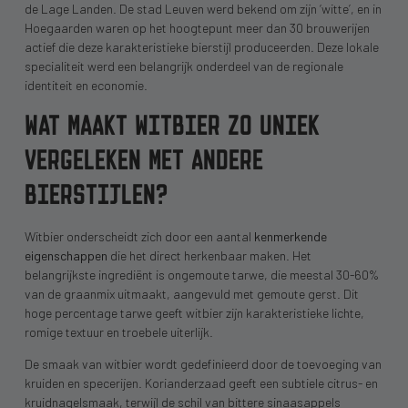
de Lage Landen. De stad Leuven werd bekend om zijn ‘witte’, en in
Hoegaarden waren op het hoogtepunt meer dan 30 brouwerijen
actief die deze karakteristieke bierstijl produceerden. Deze lokale
specialiteit werd een belangrijk onderdeel van de regionale
identiteit en economie.
WAT MAAKT WITBIER ZO UNIEK
VERGELEKEN MET ANDERE
BIERSTIJLEN?
Witbier onderscheidt zich door een aantal
kenmerkende
eigenschappen
die het direct herkenbaar maken. Het
belangrijkste ingrediënt is ongemoute tarwe, die meestal 30-60%
van de graanmix uitmaakt, aangevuld met gemoute gerst. Dit
hoge percentage tarwe geeft witbier zijn karakteristieke lichte,
romige textuur en troebele uiterlijk.
De smaak van witbier wordt gedefinieerd door de toevoeging van
kruiden en specerijen. Korianderzaad geeft een subtiele citrus- en
kruidnagelsmaak, terwijl de schil van bittere sinaasappels