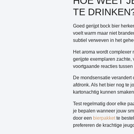
HOE WEET J
TE DRINKEN
Goed gerijpt bock bier herke
voelt warm maar niet branden
subtiel verweven in het gehe
Het aroma wordt complexer n
gerijpte exemplaren zachte, 
voortgaande reacties tussen 
De mondsensatie verandert oo
afdronk. Als het bier nog te 
kartonachtig kunnen smaken
Test regelmatig door elke pa
je bepalen wanneer jouw sma
door een
bierpakket
te beste
prefereren de krachtige jeug