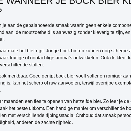
E WANNEER JE BOCK BIER K
?
n je aan de
gebalanceerde smaak waarin geen enkele compone
d aan, de moutzoetheid is aanwezig zonder kleverig te zijn, en 
el.
aarmate het bier rijpt. Jonge bock bieren kunnen nog scherpe a
vaak fruitige of nootachtige aroma’s ontwikkelen. Ook de kleur 
verschillende stoffen.
k merkbaar. Goed gerijpt bock bier voelt voller en romiger aa
jong is, kan het scherp of ruw aanvoelen, terwijl overrijpe exem
.
ar maanden een fles te openen van hetzelfde bier. Zo leer je d
ak het beste uitkomt. Een handige manier om verschillende bock
llen met verschillende rijpingsstadia. Onthoud dat smaak perso
digheid, anderen de zachte rijpheid.