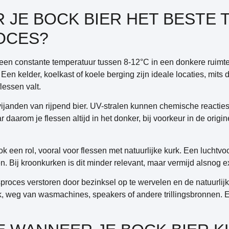
 JE BOCK BIER HET BESTE 
OCES?
 een
constante temperatuur tussen 8-12°C
in een donkere ruimt
 kelder, koelkast of koele berging zijn ideale locaties, mits de
flessen valt.
 vijanden van rijpend bier. UV-stralen kunnen chemische reacti
daarom je flessen altijd in het donker, bij voorkeur in de origin
ok een rol, vooral voor flessen met natuurlijke kurk. Een luchtv
n. Bij kroonkurken is dit minder relevant, maar vermijd alsnog
sproces verstoren door bezinksel op te wervelen en de natuurlij
k, weg van wasmachines, speakers of andere trillingsbronnen. 