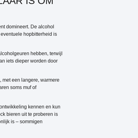
LAAR IS OM
nt domineert
. De alcohol
eventuele hopbitterheid is
lcoholgeuren hebben, terwijl
kan iets dieper worden door
n, met een langere, warmere
plaren soms muf of
e ontwikkeling kennen en kun
 bieren uit te proberen is
onlijk is – sommigen