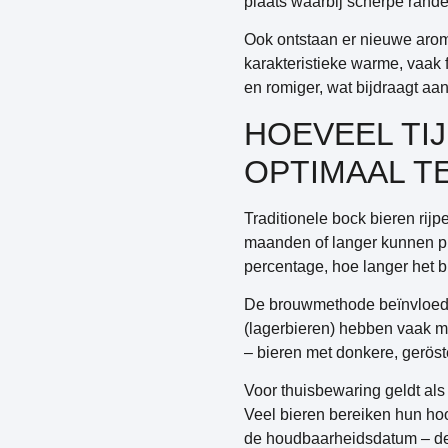
plaats waarbij scherpe ran
Ook ontstaan er nieuwe aroma
karakteristieke warme, vaak f
en romiger, wat bijdraagt a
HOEVEEL TI
OPTIMAAL TE
Traditionele bock bieren ri
maanden of langer kunnen prof
percentage, hoe langer het bie
De brouwmethode beïnvloedt 
(lagerbieren) hebben vaak m
– bieren met donkere, gerös
Voor thuisbewaring geldt als
Veel bieren bereiken hun ho
de houdbaarheidsdatum – deze