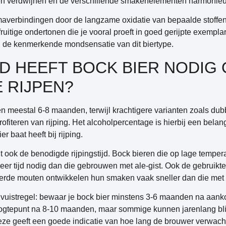
den verdwijnen en de verschillende smakenelementen harmoni
verbindingen door de langzame oxidatie van bepaalde stoffen. 
ruitige ondertonen die je vooral proeft in goed gerijpte exemplar
an de kenmerkende mondsensatie van dit biertype.
JD HEEFT BOCK BIER NODIG
 RIJPEN?
jpen meestal 6-8 maanden
, terwijl krachtigere varianten zoals du
iteren van rijping. Het alcoholpercentage is hierbij een belang
r baat heeft bij rijping.
ook de benodigde rijpingstijd. Bock bieren die op lage temper
eer tijd nodig dan die gebrouwen met ale-gist. Ook de gebruikt
terde mouten ontwikkelen hun smaken vaak sneller dan die met 
 vuistregel: bewaar je bock bier minstens 3-6 maanden na aanko
ogtepunt na 8-10 maanden, maar sommige kunnen jarenlang blij
 geeft een goede indicatie van hoe lang de brouwer verwacht da