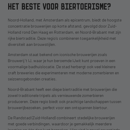
HET BESTE VOOR BIERTOERISME?
Noord-Holland, met Amsterdam als epicentrum, biedt de hoogste
concentratie brouwerijen op korte afstand, gevolgd door Zuid-
Holland rond Den Haag en Rotterdam, en Noord-Brabant met zijn
rijke biertraditie. Deze regio’s combineren toegankelijkheid met
diversiteit aan brouwstijlen.
Amsterdam staat bekend om iconische brouwerijen zoals
Brouwerij ’t IJ, waar je hun beroemde IJwit kunt proeven in een
voormalige badhuislocatie. De stad herbergt ook veel kleinere
craft breweries die experimenteren met moderne zomerbieren en
seizoensgebonden creaties.
Noord-Brabant heeft een diepe biertraditie met brouwerijen die
zowel traditionele tripels als vernieuwende zomerbieren
produceren. Deze regio biedt ook prachtige landschappen tussen
brouwerijbezoeken, perfect voor een ontspannen biertour.
De Randstad (Zuid-Holland) combineert stedelijke brouwerijen
met goede verbindingen, waardoor je gemakkelijk meerdere
locaties op één dag kunt bezoeken. Hier vind je zowel gevestigde