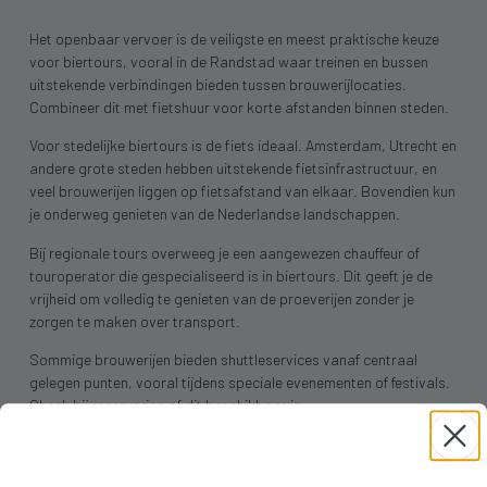
Het openbaar vervoer is de veiligste en meest praktische keuze
voor biertours, vooral in de Randstad waar treinen en bussen
uitstekende verbindingen bieden tussen brouwerijlocaties.
Combineer dit met fietshuur voor korte afstanden binnen steden.
Voor stedelijke biertours is de fiets ideaal. Amsterdam, Utrecht en
andere grote steden hebben uitstekende fietsinfrastructuur, en
veel brouwerijen liggen op fietsafstand van elkaar. Bovendien kun
je onderweg genieten van de Nederlandse landschappen.
Bij regionale tours overweeg je een aangewezen chauffeur of
touroperator die gespecialiseerd is in biertours. Dit geeft je de
vrijheid om volledig te genieten van de proeverijen zonder je
zorgen te maken over transport.
Sommige brouwerijen bieden shuttleservices vanaf centraal
gelegen punten, vooral tijdens speciale evenementen of festivals.
Check bij reservering of dit beschikbaar is.
Voor internationale bezoekers: Nederland heeft een compact
openbaar vervoersnetwerk. Een OV-chipkaart geeft toegang tot