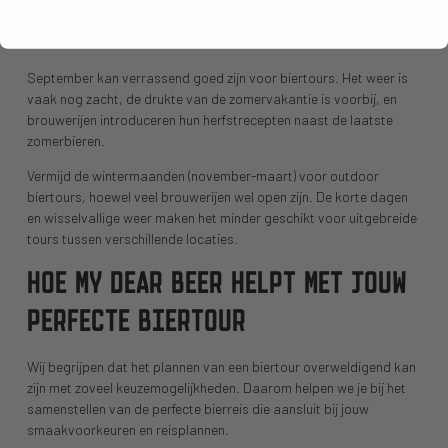
organiseren in deze maanden speciale evenementen,
buitenproeverijen en zomerfestivals die je biertour extra bijzonder
maken.
September kan verrassend goed zijn voor biertours. Het weer is
vaak nog zacht, de drukte van de zomervakantie is voorbij, en
brouwerijen introduceren hun herfstrecepten naast de laatste
zomerbieren.
Vermijd de wintermaanden (november-maart) voor outdoor
biertours, hoewel veel brouwerijen wel open zijn. De korte dagen
en wisselvallige weer maken het minder geschikt voor uitgebreide
tours tussen verschillende locaties.
HOE MY DEAR BEER HELPT MET JOUW
PERFECTE BIERTOUR
Wij begrijpen dat het plannen van een biertour overweldigend kan
zijn met zoveel keuzemogelijkheden. Daarom helpen we je bij het
samenstellen van de perfecte bierreis die aansluit bij jouw
smaakvoorkeuren en reisplannen.