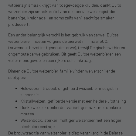
witbier zijn smaak krijgt van toegevoegde kruiden, dankt Duits
weizenbier zijn smaakprofiel aan de speciale weizengist die
bananige, kruidnagel- en soms zelfs vanilleachtige smaken
produceert.
Een ander belangrijk verschil is het gebruik van tarwe: Duitse
weizenbieren moeten volgens de bierwet minimaal 50%
tarwemout bevatten (gemoute tarwe), terwijl Belgische witbieren
ongemoute tarwe gebruiken. Dit geeft Duitse weizenbieren een
voller mondgevoel en een rijkere schuimkraag.
Binnen de Duitse weizenbier-familie vinden we verschillende
subtypes:
Hefeweizen: troebel, ongefilterd weizenbier met gist in
suspensie
Kristallweizen: gefilterde versie met een heldere uitstraling
Dunkelweizen: donkerder variant gemaakt met donkere
mouten
Weizenbock: sterker, maltiger weizenbier met een hoger
alcoholpercentage
De brouwtraditie van weizenbier is diep verankerd in de Beierse