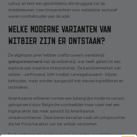
cultuur en kent een geschiedenis die teruggaat tot de
middeleeuwen, toen brouwrechten voor weizenbier exclusief
waren voorbehouden aan de adel.
WELKE MODERNE VARIANTEN VAN
WITBIER ZIJN ER ONTSTAAN?
De afgelopen jaren hebben craftbrouwers wereldwijd
geëxperimenteerd
met de witbierstijl, wat heeft geleid tot een
explosie aan creatieve interpretaties. De basiskenmerken van
witbier – verfrissend, licht troebel, tarwegebaseerd – blijven
behouden, maar worden aangevuld met nieuwe ingrediënten en
technieken.
Amerikaanse witbieren vormen een belangrijke moderne variant,
geïnspireerd door Belgische voorbeelden maar vaak met een
hopkarakter dat meer aansluit bij Amerikaanse
smaakvoorkeuren. Deze bieren bevatten vaak citrushopsoorten
die het frisse karakter van het witbier versterken.
Fruit-witbieren zijn enorm populair geworden, waarbij brouwers