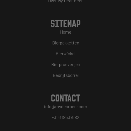
Over My Dear Beer
SITEMAP
Home
Bierpakketten
Bierwinkel
Bierproeverijen
Bedrijfsborrel
CONTACT
info@mydearbeer.com
+31 6 18537582