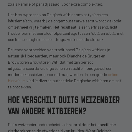
zoals kamille of paradijszaad, voor extra complexiteit.
Het brouwproces van Belgisch witbier omvat typisch een
infusiemaisch, waarbij de ongemoute tarwe eerst wordt gekookt
om zetmeel vrij te maken. Het resultaat is een verfrissend, licht
troebel bier met een alcoholpercentage tussen 4,5% en 5,5%, met
een frisse zurigheid en een droge, verfrissende afdronk.
Bekende voorbeelden van traditioneel Belgisch witbier zijn
natuurlijk Hoegaarden, maar ook Blanche de Bruges en
Brouwtoren Brouwtoren Wit, dat met zijn perfect
uitgebalanceerde kruidige tonen en zachte mondgevoel een
moderne klassieker genoemd mag worden. In een goede
online
bierwinkel
vind je diverse authentieke Belgische witbieren om zelf
te ontdekken.
HOE VERSCHILT DUITS WEIZENBIER
VAN ANDERE WITBIEREN?
Duits weizenbier onderscheidt zich vooral door het
specifieke
gistkarakter
en de afwezigheid van kruiden. Waar Belgisch