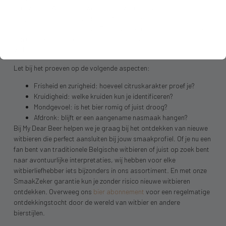
Brouwtoren Wit en Brouwerij ’t IJ’s IJwit om een basisreferentie te
krijgen, en verken dan varianten zoals fruitwitbieren of
Amerikaanse interpretaties. Een gevarieerd
bierpakket
kan hierbij
een uitstekende introductie bieden tot de verschillende
witbierstijlen.
Let bij het proeven op de volgende aspecten:
Frisheid en zurigheid: hoeveel citruskarakter proef je?
Kruidigheid: welke kruiden kun je identificeren?
Mondgevoel: is het bier romig of juist droog?
Afdronk: blijft er een aangename nasmaak hangen?
Bij My Dear Beer helpen we je graag bij het ontdekken van nieuwe
witbieren die perfect aansluiten bij jouw smaakprofiel. Of je nu een
fan bent van traditionele Belgische witbieren of juist op zoek bent
naar avontuurlijke interpretaties, wij hebben voor elke
witbierliefhebber iets bijzonders in ons assortiment. En met onze
SmaakZeker garantie kun je zonder risico nieuwe witbieren
ontdekken. Overweeg ons
bier abonnement
voor een regelmatige
ontdekkingstocht door de wereld van witbier en andere
bierstijlen.