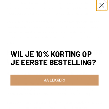
citrusvruchten, bessen of tropisch fruit toevoegen om het frisse
karakter van witbier te accentueren. Brouwerij ’t IJ’s IJwit is een
mooi voorbeeld van een witbier met subtiele citrustonen.
Andere innovatieve varianten zijn witbieren met speciale kruiden
zoals lavendel of gember, houtgerijpte witbieren die een vleugje
vanille of eik meekrijgen, en hybride stijlen die elementen van
witbier combineren met andere bierstijlen zoals IPA (White IPA) of
saison.
HOE KIES JE HET PERFECTE WITBIER
WIL JE 10% KORTING OP
JE EERSTE BESTELLING?
VOOR JOUW SMAAK?
Het kiezen van het perfecte witbier begint bij het
begrijpen van je
eigen smaakvoorkeuren
. Hou je van frisse, citrustonen? Dan past
JA LEKKER!
een traditioneel Belgisch witbier of een witbier met toegevoegd
fruit waarschijnlijk goed bij je. Waardeer je kruidige, bananige
tonen? Dan is een Duits weizenbier mogelijk meer jouw stijl.
Een goede manier om verschillende witbieren te ontdekken is door
een proeverij te organiseren. Begin met klassiekers zoals