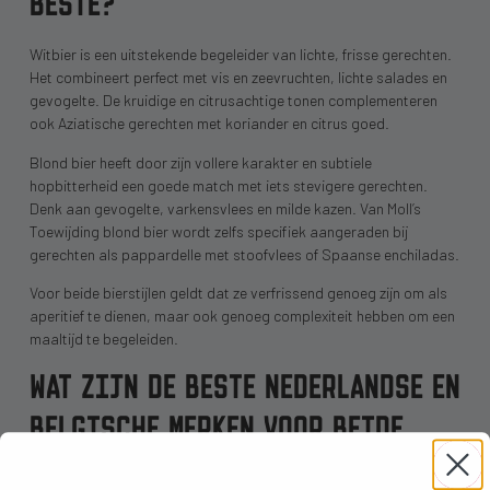
BESTE?
Witbier is een uitstekende begeleider van lichte, frisse gerechten.
Het combineert perfect met vis en zeevruchten, lichte salades en
gevogelte. De kruidige en citrusachtige tonen complementeren
ook Aziatische gerechten met koriander en citrus goed.
Blond bier heeft door zijn vollere karakter en subtiele
hopbitterheid een goede match met iets stevigere gerechten.
Denk aan gevogelte, varkensvlees en milde kazen. Van Moll’s
Toewijding blond bier wordt zelfs specifiek aangeraden bij
gerechten als pappardelle met stoofvlees of Spaanse enchiladas.
Voor beide bierstijlen geldt dat ze verfrissend genoeg zijn om als
aperitief te dienen, maar ook genoeg complexiteit hebben om een
maaltijd te begeleiden.
WAT ZIJN DE BESTE NEDERLANDSE EN
BELGISCHE MERKEN VOOR BEIDE
BIERSTIJLEN?