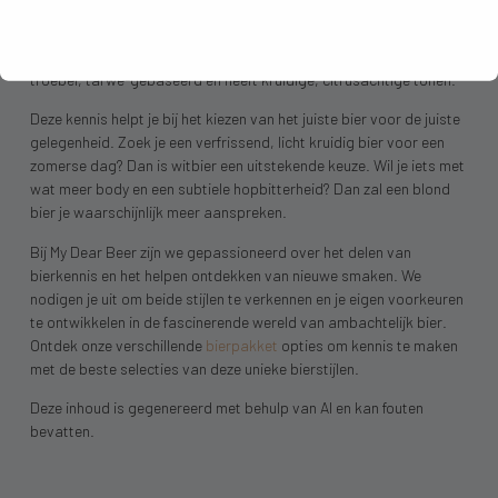
twee fundamenteel verschillende bierstijlen zijn, ondanks enkele
oppervlakkige overeenkomsten. Blond bier is helder, gerstemout-
gedomineerd en heeft een subtiele hopbitterheid. Witbier is
troebel, tarwe-gebaseerd en heeft kruidige, citrusachtige tonen.
Deze kennis helpt je bij het kiezen van het juiste bier voor de juiste
gelegenheid. Zoek je een verfrissend, licht kruidig bier voor een
zomerse dag? Dan is witbier een uitstekende keuze. Wil je iets met
wat meer body en een subtiele hopbitterheid? Dan zal een blond
bier je waarschijnlijk meer aanspreken.
Bij My Dear Beer zijn we gepassioneerd over het delen van
bierkennis en het helpen ontdekken van nieuwe smaken. We
nodigen je uit om beide stijlen te verkennen en je eigen voorkeuren
te ontwikkelen in de fascinerende wereld van ambachtelijk bier.
Ontdek onze verschillende
bierpakket
opties om kennis te maken
met de beste selecties van deze unieke bierstijlen.
Deze inhoud is gegenereerd met behulp van AI en kan fouten
bevatten.