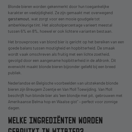
Blonde bieren worden gekenmerkt door hun toegankelijke
karakter en veelzijdigheid. Ze zijn gemaakt met overwegend
gerstemout
, wat zorgt voor een mooie goudgele tot
amberkleurige tint. Het alcoholpercentage varieert meestal
tussen 6% en 8%, hoewel er ook lichtere varianten bestaan.
Het brouwproces van blond bier is gericht op het bereiken van een
goede balans tussen moutigheid en hopbitterheid. De smaak
wordt vaak omschreven als fruitig met een lichte zoetheid,
gevolgd door een aangename hopbitterheid in de afdronk. Dit
evenwicht maakt blonde bieren bijzonder geliefd bij een breed
publiek.
Nederlandse en Belgische voorbeelden van uitstekende blonde
bieren zijn Breugem Zoentje en Van Moll Toewijding. Van Moll
beschrijft hun blonde bier als “een blondje met pit, gebrouwen met
Amerikaanse Belma hop en Waalse gist” – perfect voor zonnige
dagen.
WELKE INGREDIËNTEN WORDEN
GEBRUIKT IN WITBIER?