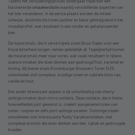
Tijdens het verouderingsproces ondergaat tripel bier een
fascinerende
smaakevolutie
waarbij verschillende aspecten van
het bier veranderen. In de eerste plaats worden de initieel
scherpe, alcoholische tonen zachter en beter geïntegreerd in het
smaakprofiel, wat resulteert in een ronder en gebalanceerder
bier.
De hoparoma’s, die in verse tripels zoals Bruut Gajes voor een
frisse bitterheid zorgen, nemen geleidelijk af. Tegelijkertijd komen
de moutaroma’s meer naar voren, wat vaak resulteert in rijkere,
zoetere smaken die doen denken aan gedroogd fruit, karamel en
honing. Bij bieren zoals Kronenburger Brouwers Toren 1425
ontwikkelen zich complexe, kruidige tonen en subtiele hints van
vanille en hout.
Een ander interessant aspect is de ontwikkeling van sherry-
achtige smaken door micro-oxidatie. Deze oxidatie, die in kleine
hoeveelheden juist gewenst is, creëert aangename tonen van
noten, rozijnen en zelfs port-achtige smaken. Sommige tripels
ontwikkelen ook interessante “funky” karakteristieken, met
complexe aroma’s die doen denken aan leer, tabak en gedroogde
kruiden.