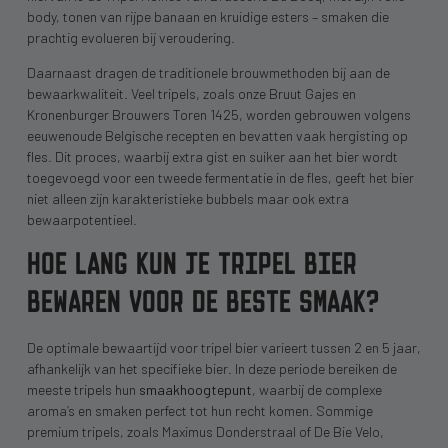
body, tonen van rijpe banaan en kruidige esters – smaken die
prachtig evolueren bij veroudering.
Daarnaast dragen de traditionele brouwmethoden bij aan de
bewaarkwaliteit. Veel tripels, zoals onze Bruut Gajes en
Kronenburger Brouwers Toren 1425, worden gebrouwen volgens
eeuwenoude Belgische recepten en bevatten vaak hergisting op
fles. Dit proces, waarbij extra gist en suiker aan het bier wordt
toegevoegd voor een tweede fermentatie in de fles, geeft het bier
niet alleen zijn karakteristieke bubbels maar ook extra
bewaarpotentieel.
HOE LANG KUN JE TRIPEL BIER
BEWAREN VOOR DE BESTE SMAAK?
De optimale bewaartijd voor tripel bier varieert tussen 2 en 5 jaar,
afhankelijk van het specifieke bier. In deze periode bereiken de
meeste tripels hun
smaakhoogtepunt
, waarbij de complexe
aroma’s en smaken perfect tot hun recht komen. Sommige
premium tripels, zoals Maximus Donderstraal of De Bie Velo,