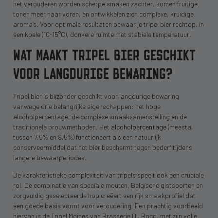
het verouderen worden scherpe smaken zachter, komen fruitige
tonen meer naar voren, en ontwikkelen zich complexe, kruidige
aroma’s. Voor optimale resultaten bewaar je tripel bier rechtop, in
een koele (10-15°C), donkere ruimte met stabiele temperatuur.
WAT MAAKT TRIPEL BIER GESCHIKT
VOOR LANGDURIGE BEWARING?
Tripel bier is bijzonder geschikt voor langdurige bewaring
vanwege drie belangrijke eigenschappen: het hoge
alcoholpercentage, de complexe smaaksamenstelling en de
traditionele brouwmethoden. Het
alcoholpercentage
(meestal
tussen 7,5% en 9,5%) functioneert als een natuurlijk
conserveermiddel dat het bier beschermt tegen bederf tijdens
langere bewaarperiodes.
De karakteristieke complexiteit van tripels speelt ook een cruciale
rol. De combinatie van speciale mouten, Belgische gistsoorten en
zorgvuldig geselecteerde hop creëert een rijk smaakprofiel dat
een goede basis vormt voor veroudering. Een prachtig voorbeeld
hiervan is de Tripel Moines van Brasserie Du Bocq, met zijn volle