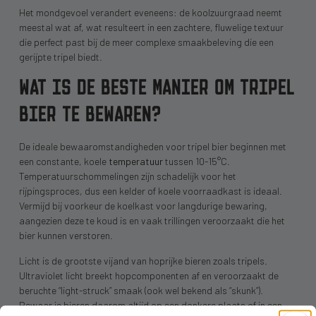
Het mondgevoel verandert eveneens: de koolzuurgraad neemt
meestal wat af, wat resulteert in een zachtere, fluwelige textuur
die perfect past bij de meer complexe smaakbeleving die een
gerijpte tripel biedt.
WAT IS DE BESTE MANIER OM TRIPEL
BIER TE BEWAREN?
De ideale bewaaromstandigheden voor tripel bier beginnen met
een constante, koele
temperatuur
tussen 10-15°C.
Temperatuurschommelingen zijn schadelijk voor het
rijpingsproces, dus een kelder of koele voorraadkast is ideaal.
Vermijd bij voorkeur de koelkast voor langdurige bewaring,
aangezien deze te koud is en vaak trillingen veroorzaakt die het
bier kunnen verstoren.
Licht is de grootste vijand van hoprijke bieren zoals tripels.
Ultraviolet licht breekt hopcomponenten af en veroorzaakt de
beruchte “light-struck” smaak (ook wel bekend als “skunk”).
Bewaar je bieren daarom altijd op een donkere plaats of in een