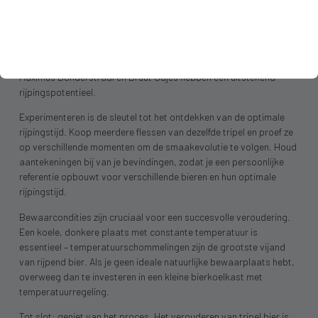
Na onze verkenning van het bewaren en verouderen van
tripel
bier
, kunnen we enkele essentiële inzichten samenbrengen. Ten
eerste: niet elk bier verbetert door veroudering, maar tripels
behoren tot de
topkandidaten
voor rijping vanwege hun hoge
alcoholpercentage en complexe smaakprofiel. Bieren zoals
Maximus Donderstraal en Bruut Gajes hebben een uitstekend
rijpingspotentieel.
Experimenteren is de sleutel tot het ontdekken van de optimale
rijpingstijd. Koop meerdere flessen van dezelfde tripel en proef ze
op verschillende momenten om de smaakevolutie te volgen. Houd
aantekeningen bij van je bevindingen, zodat je een persoonlijke
referentie opbouwt voor verschillende bieren en hun optimale
rijpingstijd.
Bewaarcondities zijn cruciaal voor een succesvolle veroudering.
Een koele, donkere plaats met constante temperatuur is
essentieel – temperatuurschommelingen zijn de grootste vijand
van rijpend bier. Als je geen ideale natuurlijke bewaarplaats hebt,
overweeg dan te investeren in een kleine bierkoelkast met
temperatuurregeling.
Tot slot: geniet van het proces. Het verouderen van tripel bier is