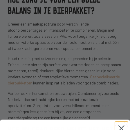
BALANS IN JE BIERPAKKET?
Creëer een
smaakspectrum
door verschillende
alcoholpercentages en intensiteiten te combineren. Begin met
lichtere bieren, zoals session IPA’s, voor toegankelijkheid, voeg
medium-sterke opties toe voor de hoofdmoot en sluit af met één
of twee krachtigere bieren voor speciale momenten.
Houd rekening met seizoenen en gelegenheden bij je selectie.
Frisse, lichte bieren zijn perfect voor warme dagen en ontspannen
momenten, terwijl donkere, rijke bieren meer geschikt zijn voor
koelere avonden of contemplatieve momenten.
Gespecialiseerde
bierpakketten
kunnen inspiratie bieden voor goede combinaties.
Varieer ook in herkomst en brouwstijlen. Combineer bijvoorbeeld
Nederlandse ambachtelijke bieren met internationale
specialiteiten. Zorg dat er voor verschillende momenten en
stemmingen iets geschikts bij zit, van een ontspannen
zaterdagmiddag tot een feestelijke gelegenheid.