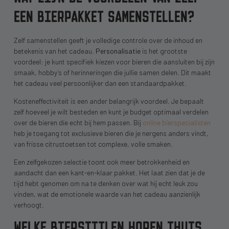
EEN BIERPAKKET SAMENSTELLEN?
Zelf samenstellen geeft je volledige controle over de inhoud en
betekenis van het cadeau.
Personalisatie
is het grootste
voordeel: je kunt specifiek kiezen voor bieren die aansluiten bij zijn
smaak, hobby’s of herinneringen die jullie samen delen. Dit maakt
het cadeau veel persoonlijker dan een standaardpakket.
Kosteneffectiviteit is een ander belangrijk voordeel. Je bepaalt
zelf hoeveel je wilt besteden en kunt je budget optimaal verdelen
over de bieren die echt bij hem passen. Bij
online bierspecialisten
heb je toegang tot exclusieve bieren die je nergens anders vindt,
van frisse citrustoetsen tot complexe, volle smaken.
Een zelfgekozen selectie toont ook meer betrokkenheid en
aandacht dan een kant-en-klaar pakket. Het laat zien dat je de
tijd hebt genomen om na te denken over wat hij echt leuk zou
vinden, wat de emotionele waarde van het cadeau aanzienlijk
verhoogt.
WELKE BIERSTIJLEN HOREN THUIS