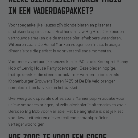
IN EEN VADERDAGPAKKET?
Voor toegankelijke keuzes zijn
blonde bieren en pilseners
uitstekende opties, zoals Brothers in Law Big Bro. Deze bieden
vertrouwde smaken die de meeste bierliefhebbers waarderen.
Witbieren zoals De Hemel Mariken voegen een frisse, kruidige
dimensie toe die perfect is voor verschillende momenten.
Voor meer avontuurlijke keuzes kun je IPA’s zoals Koerspret Bunny
Hop of Lervig House Party toevoegen. Deze bieden hopige,
fruitige smaken die steeds populairder worden. Tripels zoals
Kronenburger Brouwers Toren 1425 of De Bie Velo brengen
complexiteit en karakter in het pakket.
Overweeg ook speciale opties zoals Mannenpap Fruitcake voor
unieke smaakervaringen, of zelfs alcoholvrije alternatieven zoals
Oersoep Big Bob voor variatie. Het belangrijkste is dat je kiest
voor kwaliteitsbieren die verschillende smaakprofielen
vertegenwoordigen.
HOE ZORG JE VOOR EEN GOEDE