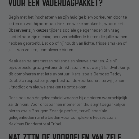
VOOR EEN VADERDAGPAKKET?
Begin met het inschatten van zijn huidige biervoorkeuren door te
letten op wat hij normaal drinkt en welke smaken hij waardeert.
Observeer zijn keuzes
tijdens sociale gelegenheden of vraag
subtiel naar zijn mening over verschillende bieren die jullie samen
hebben geproefd. Let op of hij houdt van lichte, frisse smaken of
juist van vollere, complexere bieren.
Maak een balans tussen bekende en nieuwe smaken. Als hij
bijvoorbeeld graag witbier drinkt, zoals Brouwerij ’t IJ IJwit, kun je
dit combineren met iets avontuurlijkers, zoals Oersoep Teddy
Cool. Zo respecteer je zijn bestaande voorkeuren, terwijl je hem
uitnodigt om nieuwe smaken te ontdekken.
Denk ook aan de gelegenheid waarop hij de bieren waarschijnlijk
zal drinken. Voor ontspannen momenten thuis zijn toegankelijke
bieren zoals Breugem Zoentje perfect, terwijl speciale
gelegenheden ruimte bieden voor complexere keuzes zoals
Maximus Donderstraal Tripel.
WAT ZIJN DE VOORDELEN VAN ZELF