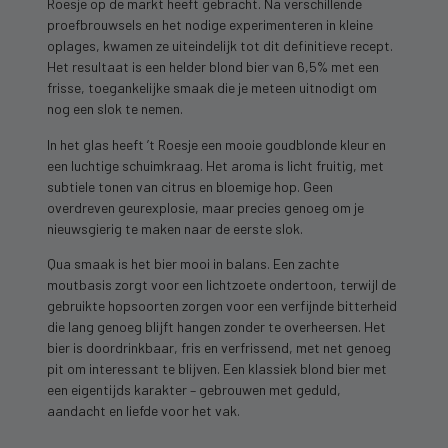
Roesje op de markt heeft gebracht. Na verschillende
proefbrouwsels en het nodige experimenteren in kleine
oplages, kwamen ze uiteindelijk tot dit definitieve recept.
Het resultaat is een helder blond bier van 6,5% met een
frisse, toegankelijke smaak die je meteen uitnodigt om
nog een slok te nemen.
In het glas heeft ’t Roesje een mooie goudblonde kleur en
een luchtige schuimkraag. Het aroma is licht fruitig, met
subtiele tonen van citrus en bloemige hop. Geen
overdreven geurexplosie, maar precies genoeg om je
nieuwsgierig te maken naar de eerste slok.
Qua smaak is het bier mooi in balans. Een zachte
moutbasis zorgt voor een lichtzoete ondertoon, terwijl de
gebruikte hopsoorten zorgen voor een verfijnde bitterheid
die lang genoeg blijft hangen zonder te overheersen. Het
bier is doordrinkbaar, fris en verfrissend, met net genoeg
pit om interessant te blijven. Een klassiek blond bier met
een eigentijds karakter – gebrouwen met geduld,
aandacht en liefde voor het vak.