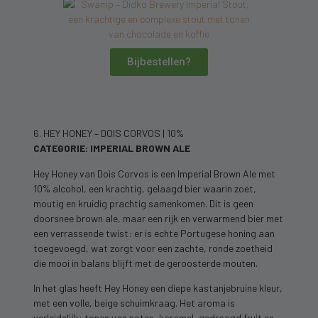
Bijbestellen?
6. HEY HONEY – DOIS CORVOS | 10%
CATEGORIE: IMPERIAL BROWN ALE
Hey Honey van Dois Corvos is een Imperial Brown Ale met
10% alcohol, een krachtig, gelaagd bier waarin zoet,
moutig en kruidig prachtig samenkomen. Dit is geen
doorsnee brown ale, maar een rijk en verwarmend bier met
een verrassende twist: er is echte Portugese honing aan
toegevoegd, wat zorgt voor een zachte, ronde zoetheid
die mooi in balans blijft met de geroosterde mouten.
In het glas heeft Hey Honey een diepe kastanjebruine kleur,
met een volle, beige schuimkraag. Het aroma is
verleidelijk: tonen van noten, karamel, gedroogd fruit en