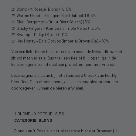
🍺 Blond – ’t Roesje (Blond) | 6,5%
🍺 Warme Groet – Breugem Bier (Dubbel) | 6,6%
🍺 Skøll Bergamot – Bruut Bier (Kölsch) | 5%
🍺 Sticky Fingers – Kompaan (Triple Neipa) | 7,5%
🍺 Swamp – Didkp (Stout) | 11%
🍺 Hey Honey – Dois Corvos (Imperial Brown Ale) – 10%
Van een licht blond bier tot een verrassende Neipa dit pakket
zit vol met variatie. Dus trek een fles of blik open, ga in de
lentezon genieten of deel een proostmoment met vrienden.
Deze pagina sluit aan bij het standaard 6 pack van het My
Dear Beer Club abonnement, als je een smaakvoorkeur hebt
doorgegeven kunnen de bieren afwijken.
1. BLOND – ’t ROESJE | 6,5%
CATEGORIE: BLOND
Blond van ’t Roesje is het allereerste bier dat Brouwerij ’t