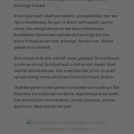
bloemige frisheid.
In het glas heeft Skøll een heldere, goudgele kleur met een
fijne schuimkraag. De geur is direct verfrissend: zachte
citrus, een vleugje limoen en een bijna theeachtige
kruidigheid. Dankzij een subtiele dryhop krijgt het bier
extra frisheid en een licht grassige, florale toon die het
geheel mooi afrondt.
Qua smaak is dit bier subtiel, maar gelaagd. De moutbasis
is licht en droog. De bitterheid is mild en dat maakt Skøll
heerlijk doordrinkbaar. Het is een bier dat je net zo goed
op een zonnig terras als bij een lichte lunch kunt drinken.
Skøll Bergamot is een perfect voorbeeld van hoe Bruut Bier
klassieke bierstijlen een moderne, eigenzinnige draai geeft.
Een lentefris bier met karakter, zonder poespas, precies
goed voor deze tijd van het jaar.