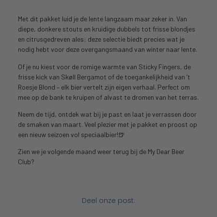
Met dit pakket luid je de lente langzaam maar zeker in. Van
diepe, donkere stouts en kruidige dubbels tot frisse blondjes
en citrusgedreven ales: deze selectie biedt precies wat je
nodig hebt voor deze overgangsmaand van winter naar lente.
Of je nu kiest voor de romige warmte van Sticky Fingers, de
frisse kick van Skøll Bergamot of de toegankelijkheid van ’t
Roesje Blond – elk bier vertelt zijn eigen verhaal. Perfect om
mee op de bank te kruipen of alvast te dromen van het terras.
Neem de tijd, ontdek wat bij je past en laat je verrassen door
de smaken van maart. Veel plezier met je pakket en proost op
een nieuw seizoen vol speciaalbier!🍺
Zien we je volgende maand weer terug bij de My Dear Beer
Club?
Deel onze post: