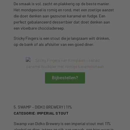
De smaak is vol, zacht en plakkerig op de beste manier.
Het mondgevoel is romig en rond, met een zoetige aanzet
die doet denken aan gezouten karamel en fudge. Een
perfect gebalanceerd dessertbier dat doet denken aan
een vloeibare chocoladereep.
Sticky Fingers is een stout die je langzaam wilt drinken,
op de bank of als afsluiter van een goed diner.
Bijbestellen?
5. SWAMP – DIDKO BREWERY | 11%
CATEGORIE: IMPERIAL STOUT
Swamp van Didko Brewery is een imperial stout met 11%
alcohol en diep, intens en rijk aan smaak, een bier waar je