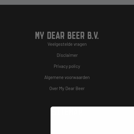
MY DEAR BEER B.V.
Veelgestelde vragen
Disclaimer
Privacy policy
Algemene voorwaarden
Over My Dear Beer
SITEMAP
Home
Bierpakketten