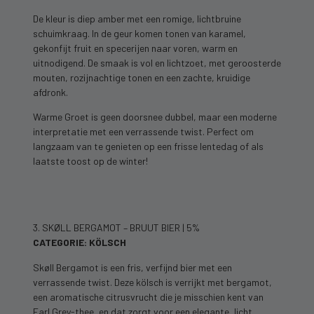
De kleur is diep amber met een romige, lichtbruine
schuimkraag. In de geur komen tonen van karamel,
gekonfijt fruit en specerijen naar voren, warm en
uitnodigend. De smaak is vol en lichtzoet, met geroosterde
mouten, rozijnachtige tonen en een zachte, kruidige
afdronk.
Warme Groet is geen doorsnee dubbel, maar een moderne
interpretatie met een verrassende twist. Perfect om
langzaam van te genieten op een frisse lentedag of als
laatste toost op de winter!
3. SKØLL BERGAMOT – BRUUT BIER | 5%
CATEGORIE: KÖLSCH
Skøll Bergamot is een fris, verfijnd bier met een
verrassende twist. Deze kölsch is verrijkt met bergamot,
een aromatische citrusvrucht die je misschien kent van
Earl Grey-thee, en dat zorgt voor een elegante, licht