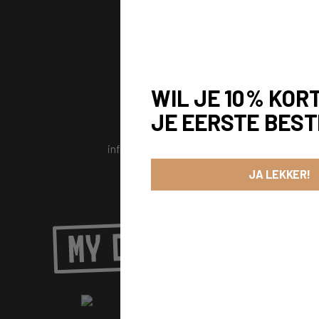
Bierwinkel
Bierproeverijen
Bedrijfsborrel
WIL JE 10% KOR
JE EERSTE BEST
CONTACT
info@mydearbeer.com
JA LEKKER!
+31 6 18537582