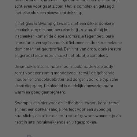
echt even voor gaat zitten. Het is complex en gelaagd,
met elke slok een nieuwe ontdekking.
In het glas is Swamp gitzwart, met een dikke, donkere
schuimkraag die lang overeind blijft staan. Al bij het
inschenken komen de diepe aroma’s je tegemoet: pure
chocolade, versgebrande koffiebonen en donkere melasse
domineren het geurprofiel. Een hint van drop, donkere rum
en geroosterde noten maakt het plaatje compleet.
De smaak is intens maar mooi in balans. De volle body
zorgt voor een romig mondgevoel, terwijl de gebrande
mouten en chocoladebitterheid zorgen voor die typische
stoutdiepgang. De alcohol is duidelijk aanwezig, maar
warm en goed geïntegreerd.
Swamp is een bier voor de liefhebber: zwaar, karaktervol
en met een donker randje. Perfect voor een avond bij
kaarslicht, als after dinner treat of gewoon wanneer je zin
hebt in iets indrukwekkends en uitgesproken.