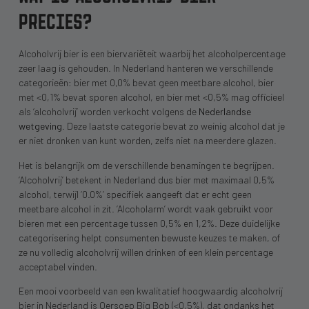
PRECIES?
Alcoholvrij bier is een biervariëteit waarbij het alcoholpercentage
zeer laag is gehouden. In Nederland hanteren we verschillende
categorieën: bier met 0,0% bevat geen meetbare alcohol, bier
met <0,1% bevat sporen alcohol, en bier met <0,5% mag officieel
als ‘alcoholvrij’ worden verkocht volgens de
Nederlandse
wetgeving
. Deze laatste categorie bevat zo weinig alcohol dat je
er niet dronken van kunt worden, zelfs niet na meerdere glazen.
Het is belangrijk om de verschillende benamingen te begrijpen.
‘Alcoholvrij’ betekent in Nederland dus bier met maximaal 0,5%
alcohol, terwijl ‘0.0%’ specifiek aangeeft dat er echt geen
meetbare alcohol in zit. ‘Alcoholarm’ wordt vaak gebruikt voor
bieren met een percentage tussen 0,5% en 1,2%. Deze duidelijke
categorisering helpt consumenten bewuste keuzes te maken, of
ze nu volledig alcoholvrij willen drinken of een klein percentage
acceptabel vinden.
Een mooi voorbeeld van een kwalitatief hoogwaardig alcoholvrij
bier in Nederland is Oersoep Big Bob (<0,5%), dat ondanks het