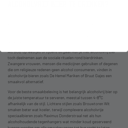
ALCOHOLVRIJ BIER TE DRINKEN?
Alcoholvrij bier is perfect voor talloze gelegenheden waar je wel
wilt genieten van een biertje, maar alcohol niet gewenst is. Tijdens
de lunch biedt het een verfrissend alternatief dat je werkdag niet
beïnvloedt. Vóór of na het sporten kan het een
dorstlessende
beloning
zijn zonder het herstelproces te vertragen.
Als BOB op feestjes of tijdens uitgaan kun je met alcoholvrij bier
toch deelnemen aan de sociale rituelen rond bierdrinken.
Zwangere vrouwen, mensen die medicijnen gebruiken of degenen
die om religieuze redenen geen alcohol consumeren, vinden in
alcoholvrije bieren zoals De Hemel Mariken of Bruut Gajes een
smaakvol alternatief.
Voor de beste smaakbeleving is het belangrijk alcoholvrij bier op
de juiste temperatuur te serveren, meestal tussen 4-8°C
afhankelijk van de stijl. Lichtere stijlen zoals Brouwtoren Wit
smaken beter wat koeler, terwijl complexere alcoholvrije
speciaalbieren zoals Maximus Donderstraal net als hun
alcoholhoudende tegenhangers wat minder koud geserveerd
kunnen worden om alle smaaknuances tot hun recht te laten