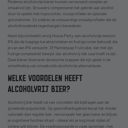
Moderne alcoholvrije bieren kunnen verrassend complex en
smaakvol zijn. Brouwers compenseren het gebrek aan alcohol
door te spelen met hopsoorten, moutprofielen en speciale
giststammen. Zo creëren ze volwaardige smaakprofielen die de
alcoholhoudende tegenhangers benaderen.
Neem bijvoorbeeld Lervig House Party, een alcoholvrije session
IPA die de hoppige karakteristieken en fruitige tonen behoudt die
je van een IPA verwacht. Of Mannenpap Fruitcake, dat met zijn
fruitige complexiteit bewijst dat alcoholvrij niet saai hoeft te zijn.
Deze bieren illustreren de enorme stappen die zijn gezet in de
ontwikkeling van smaakvolle alcoholvrije alternatieven.
WELKE VOORDELEN HEEFT
ALCOHOLVRIJ BIER?
Alcoholvrij bier biedt tal van voordelen die bijdragen aan de
groeiende populariteit. Op gezondheidsgebied bevat het minder
calorieën dan regulier bier, veroorzaakt het geen kater en blijven
je cognitieve functies intact – ideaal als je nog moet rijden of
scherp wilt blijven. De voedingswaarde is vaak gunstiger, met